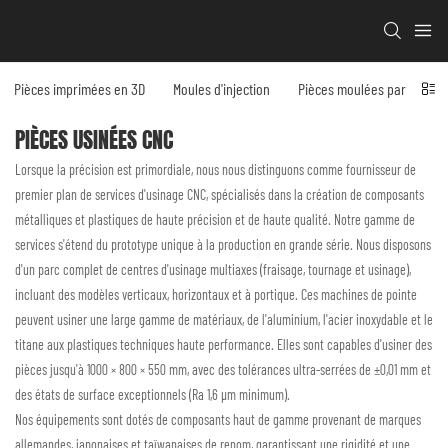
Pièces imprimées en 3D
Moules d'injection
Pièces moulées par injecti
PIÈCES USINÉES CNC
Lorsque la précision est primordiale, nous nous distinguons comme fournisseur de
premier plan de services d'usinage CNC, spécialisés dans la création de composants
métalliques et plastiques de haute précision et de haute qualité. Notre gamme de
services s'étend du prototype unique à la production en grande série. Nous disposons
d'un parc complet de centres d'usinage multiaxes (fraisage, tournage et usinage),
incluant des modèles verticaux, horizontaux et à portique. Ces machines de pointe
peuvent usiner une large gamme de matériaux, de l'aluminium, l'acier inoxydable et le
titane aux plastiques techniques haute performance. Elles sont capables d'usiner des
pièces jusqu'à 1000 × 800 × 550 mm, avec des tolérances ultra-serrées de ±0,01 mm et
des états de surface exceptionnels (Ra 1,6 µm minimum).
Nos équipements sont dotés de composants haut de gamme provenant de marques
allemandes, japonaises et taïwanaises de renom, garantissant une rigidité et une