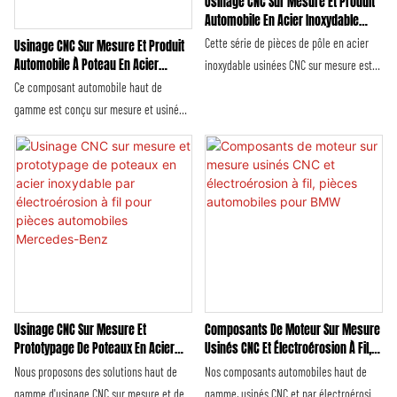
Usinage CNC Sur Mesure Et Produit
Automobile En Acier Inoxydable
Avec Pièces De Fond Pour
Cette série de pièces de pôle en acier
Usinage CNC Sur Mesure Et Produit
Mercedes-Benz
Automobile À Poteau En Acier
inoxydable usinées CNC sur mesure est
Inoxydable Avec Arbre À Vis Pour
composée de composants de haute
Ce composant automobile haut de
Rolls-Royce
précision, adaptés et modifiés, conçus
gamme est conçu sur mesure et usiné
spécifiquement pour toute la gamme de
avec précision par commande
véhicules Mercedes-Benz. Grâce à
numérique (CNC) exclusivement pour les
l'utilisation d'une technologie
véhicules de luxe Rolls-Royce. Fabriqué
professionnelle d'usinage CNC intégrée
en acier inoxydable de haute qualité, sa
3/4/5 axes (fraisage et tournage) et de
structure monobloc composée d'un axe
matières premières en acier inoxydable
et d'une vis de précision lui confère une
304/316L de qualité automobile
durabilité, une stabilité et une résistance
supérieure, ces produits répondent aux
à la corrosion exceptionnelles,
normes de fabrication rigoureuses de
répondant ainsi aux exigences
Usinage CNC Sur Mesure Et
Composants De Moteur Sur Mesure
Mercedes-Benz en matière de pièces
rigoureuses de Rolls-Royce en matière
Prototypage De Poteaux En Acier
Usinés CNC Et Électroérosion À Fil,
automobiles de précision.
de fabrication d'équipement d'origine
Inoxydable Par Électroérosion À Fil
Pièces Automobiles Pour BMW
Nous proposons des solutions haut de
Nos composants automobiles haut de
pour les automobiles de très grand luxe.
Pour Pièces Automobiles
gamme d'usinage CNC sur mesure et de
gamme, usinés CNC et par électroérosion