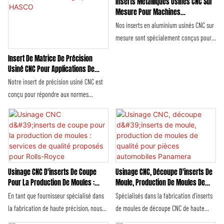
Inserts Métalliques Usinés CNC Sur
et pièces usinées par électroérosion
Nos solutions d'usinage CNC sont
Mesure Pour Machines
(EDM). Chaque processus et chaque
conçues pour fournir des composants en
Automobiles, En Aluminium, Pour
Nos inserts en aluminium usinés CNC sur
BMW.
produit est conçu avec une précision
aluminium répondant aux exigences
mesure sont spécialement conçus pour
méticuleuse afin de répondre aux
rigoureuses de performance, de
répondre aux exigences rigoureuses des
Insert De Matrice De Précision
exigences intransigeantes de Rolls-
durabilité et d'esthétique des véhicules
machines automobiles BMW. Ils intègrent
Usiné CNC Pour Applications De
Royce en matière de précision, de
BMW, des berlines de luxe aux voitures de
une technologie de fabrication de pointe
Moulage Par Injection Et
Notre insert de précision usiné CNC est
durabilité et de luxe, garantissant ainsi
sport hautes performances, en passant
et des matériaux en aluminium de haute
D'emboutissage Pour HASCO
conçu pour répondre aux normes
une intégration parfaite de chaque
par les modèles électriques.
qualité pour garantir des performances
rigoureuses des spécifications HASCO,
composant au savoir-faire emblématique
fiables, un ajustement précis et une
offrant des performances et une fiabilité
et aux performances exceptionnelles de
durabilité exceptionnelle. Composants
exceptionnelles pour les procédés de
la marque.
essentiels des systèmes automobiles
moulage par injection et
BMW, ces inserts sont conçus pour
d'emboutissage. Fabriqué grâce à une
refléter l'engagement de la marque
technologie d'usinage CNC de pointe, cet
Usinage CNC D'inserts De Coupe
Usinage CNC, Découpe D'inserts De
envers l'excellence, assurant une
insert se distingue par son ultra-haute
Pour La Production De Moules :
Moule, Production De Moules De
intégration parfaite avec les différents
Services De Qualité Proposés Pour
Qualité Pour Pièces Automobiles
précision, son état de surface supérieur
En tant que fournisseur spécialisé dans
Spécialisés dans la fabrication d'inserts
modèles de véhicules BMW et leurs
Rolls-Royce
Panamera
et sa robustesse structurelle, ce qui en
la fabrication de haute précision, nous
de moules de découpe CNC de haute
structures mécaniques.
fait un composant fiable pour les
proposons des plaquettes de coupe CNC
précision et de moules de qualité, nous