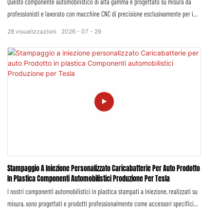
Questo componente automobilistico di alta gamma è progettato su misura da
professionisti e lavorato con macchine CNC di precisione esclusivamente per i
veicoli di lusso Rolls-Royce. Realizzato in acciaio inossidabile di alta qualità, il
28
visualizzazioni
2026
07
29
perno integrato in acciaio inossidabile e la struttura dell'albero a vite di
precisione offrono eccezionale durata, stabilità strutturale e resistenza alla
corrosione, nel pieno rispetto dei rigorosi standard di produzione di primo
equipaggiamento di Rolls-Royce per le automobili di lusso.
Stampaggio A Iniezione Personalizzato Caricabatterie Per Auto Prodotto
In Plastica Componenti Automobilistici Produzione Per Tesla
I nostri componenti automobilistici in plastica stampati a iniezione, realizzati su
misura, sono progettati e prodotti professionalmente come accessori specifici
per i caricabatterie per auto Tesla, e comprendono una gamma completa di