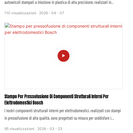
autoveicoli stampati a iniezione in plastica di alta precisione, realizzati in
esclusiva per veicoli BMW, nel rispetto dei rigorosi standard del marchio in
110
visualizzazioni
2026
04
07
termini di precisione, prestazioni e affidabilità. I ​​nostri prodotti sono progettati
per integrarsi perfettamente con i sistemi meccanici ed elettronici avanzati di
BMW, garantendo un montaggio perfetto, una funzionalità ottimale e una durata
nel tempo in linea con l'iconica qualità delle automobili BMW.
Stampo Per Pressofusione Di Componenti Strutturali Interni Per
Elettrodomestici Bosch
I nostri componenti strutturali interni per elettrodomestici, realizzati con stampi
in pressofusione di alta qualità, sono progettati su misura per soddisfare i
rigorosi standard di qualità, precisione e durata di Bosch, marchio leader a livello
95
visualizzazioni
2026
03
23
mondiale nel settore degli elettrodomestici di alta gamma. Progettati