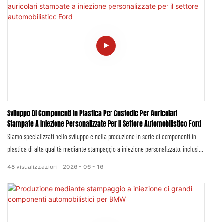
componenti stampati sono realizzati in stretta conformità con i rigorosi standard
industriali Bosch, le specifiche di sicurezza per uso domestico e i requisiti di
tolleranza dimensionale, garantendo una perfetta compatibilità e prestazioni
stabili con i prodotti originali Bosch per la casa.
Sviluppo Di Componenti In Plastica Per Custodie Per Auricolari
Stampate A Iniezione Personalizzate Per Il Settore Automobilistico Ford
Siamo specializzati nello sviluppo e nella produzione in serie di componenti in
plastica di alta qualità mediante stampaggio a iniezione personalizzato, inclusi
componenti in plastica specifici per il settore automobilistico Ford e custodie
48
visualizzazioni
2026
06
16
per auricolari personalizzate. Tutti i prodotti sono sviluppati e realizzati in stretta
conformità con le rigorose specifiche di qualità OEM di Ford, gli standard del
settore automobilistico e i requisiti di certificazione IATF 16949, offrendo
soluzioni in plastica precise, durevoli e perfettamente compatibili con l'intera