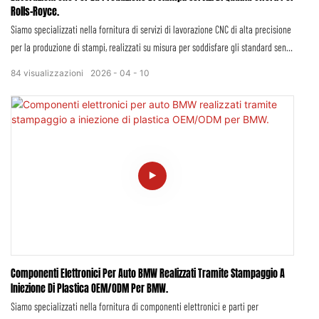
Rolls-Royce.
Siamo specializzati nella fornitura di servizi di lavorazione CNC di alta precisione
per la produzione di stampi, realizzati su misura per soddisfare gli standard senza
compromessi di Rolls-Royce, un marchio sinonimo di lusso, precisione ed
84
visualizzazioni
2026
04
10
eccellenza duratura. I nostri servizi integrati uniscono la tecnologia avanzata di
lavorazione CNC a un rigoroso controllo qualità, offrendo soluzioni di stampi
personalizzate che si allineano perfettamente alle specifiche tecniche, ai
requisiti funzionali e all'iconico impegno di Rolls-Royce per la perfezione in ogni
dettaglio.
Componenti Elettronici Per Auto BMW Realizzati Tramite Stampaggio A
Iniezione Di Plastica OEM/ODM Per BMW.
Siamo specializzati nella fornitura di componenti elettronici e parti per