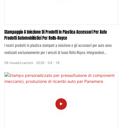
Stampaggio A Iniezione Di Prodotti In Plastica Accessori Per Auto
Prodotti Automobilistici Per Rolls-Royce
I nostri prodotti in plastica stampati a iniezione e gli accessori per auto sono
realizzati esclusivamente per i veicoli di lusso Rolls-Royce, integrandosi
perfettamente con la leggendaria maestria artigianale, l'eleganza senza tempo e
58
visualizzazioni
2026
04
18
la ricerca intransigente della perfezione del marchio. Ogni componente è
progettato per soddisfare i più elevati standard di precisione, durata e lusso,
garantendo un montaggio impeccabile e prestazioni ineguagliabili, in linea con
l'iconica tradizione Rolls-Royce.