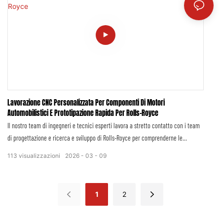
completamente funzionali che replicano la geometria di produzione, la dinamica
del flusso delle luci e le prestazioni di tenuta, fondamentali per lo sviluppo, la
convalida e l'ottimizzazione delle prestazioni dei motori Rolls-Royce.
Lavorazione CNC Personalizzata Per Componenti Di Motori
Automobilistici E Prototipazione Rapida Per Rolls-Royce
Il nostro team di ingegneri e tecnici esperti lavora a stretto contatto con i team
di progettazione e ricerca e sviluppo di Rolls-Royce per comprenderne le
esigenze specifiche, garantendo che ogni prototipo replichi esattamente le
113
visualizzazioni
2026
03
09
specifiche, le proprietà dei materiali e gli standard estetici del prodotto finale.
Diamo priorità alla precisione, all'attenzione ai dettagli e alla riservatezza,
allineando i nostri processi con la tradizione artigianale di Rolls-Royce. Che si
1
2
tratti di un prototipo per un nuovo aggiornamento del motore, di un componente
interno personalizzato o di una parte strutturale per modelli in edizione limitata,