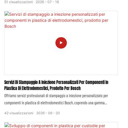
51
visualizzazioni
2026
07
16
alloggiamenti in plastica, staffe strutturali, involucri isolanti, dispositivi di
montaggio e inserti funzionali in plastica, realizzati secondo le specifiche
originali del sistema di ricarica Tesla.
Servizi Di Stampaggio A Iniezione Personalizzati Per Componenti In
Plastica Di Elettrodomestici, Prodotto Per Bosch
Offriamo servizi professionali di stampaggio a iniezione personalizzato per
componenti in plastica di elettrodomestici Bosch, coprendo una gamma
completa di parti strutturali in plastica di precisione, pannelli esterni, accessori
42
visualizzazioni
2026
06
20
funzionali e parti isolanti in plastica per elettrodomestici come lavatrici,
frigoriferi, lavastoviglie, forni da cucina e piccoli elettrodomestici. Tutti i