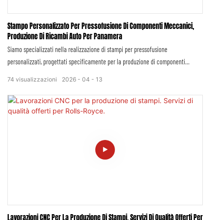
Stampo Personalizzato Per Pressofusione Di Componenti Meccanici,
Produzione Di Ricambi Auto Per Panamera
Siamo specializzati nella realizzazione di stampi per pressofusione
personalizzati, progettati specificamente per la produzione di componenti
meccanici e automobilistici di alta precisione, in linea con i rigorosi standard di
74
visualizzazioni
2026
04
13
Porsche Panamera. In qualità di fornitore professionale di stampi per
pressofusione, combiniamo concetti di design avanzati, tecnologie di lavorazione
di precisione e un rigoroso controllo qualità per offrire soluzioni personalizzate
che soddisfino i requisiti unici della produzione automobilistica di Panamera,
garantendo che ogni stampo eccella in termini di durata, precisione e
prestazioni.
Lavorazioni CNC Per La Produzione Di Stampi. Servizi Di Qualità Offerti Per