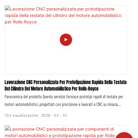
esclusivamente per i componenti interni principali degli elettrodomestici Bosch,
questi componenti strutturali in pressofusione fungono da moduli portanti, di
collegamento e funzionali essenziali per il funzionamento stabile, la lunga durata
e le prestazioni superiori di un'intera gamma di elettrodomestici Bosch.
Lavorazione CNC Personalizzata Per Prototipazione Rapida Della Testata
Del Cilindro Del Motore Automobilistico Per Rolls-Royce
Panoramica del prodotto Questo servizio fornisce prototipi rapidi di testate per
motori automobilistici, progettati con precisione e lavorati a CNC su misura,
appositamente progettati per soddisfare gli standard intransigenti di Rolls-Royce
103
visualizzazioni
2026
03
10
in termini di prestazioni di lusso, stabilità termica e integrità meccanica.
Sfruttando la lavorazione CNC a 5 assi avanzata, leghe aerospaziali di alta qualità
e una produzione con tolleranze rigorose, realizziamo prototipi di testate