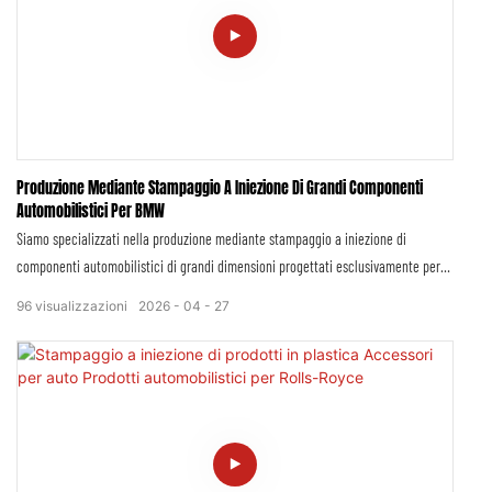
gamma di veicoli Ford e supportando la personalizzazione degli accessori
periferici.
Produzione Mediante Stampaggio A Iniezione Di Grandi Componenti
Automobilistici Per BMW
Siamo specializzati nella produzione mediante stampaggio a iniezione di
componenti automobilistici di grandi dimensioni progettati esclusivamente per
BMW, coprendo l'intera gamma di modelli del marchio, comprese le serie
96
visualizzazioni
2026
04
27
tradizionali con motore a combustione (Serie 3, Serie 5, Serie 7, X3, X5, X7) e i
veicoli a nuova energia (BMW iX, i4, i7). Il nostro servizio di produzione è
pienamente conforme ai rigorosi standard di qualità globali di BMW e ai requisiti
di certificazione IATF 16949.