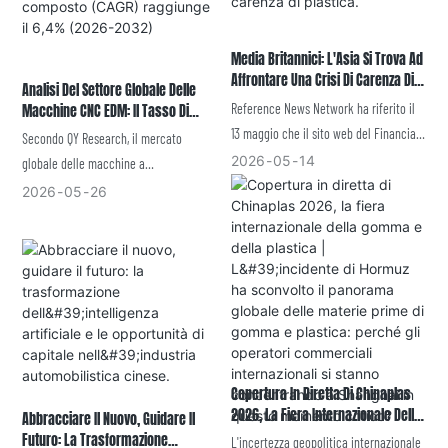
rispetto a quella riciclata da rifiuti
dall'intelligenza artificiale della Z1, i
misti dagli impianti di riciclaggio
processi di lavorazione ottimizzati e il
Media Britannici: L'Asia Si Trova Ad
olandesi.
completo ecosistema software, che
Affrontare Una Crisi Di Carenza Di
Analisi Del Settore Globale Delle
consentono un ciclo operativo senza
Plastica.
Reference News Network ha riferito il
Macchine CNC EDM: Il Tasso Di
interruzioni, dall'ideazione al prodotto
Crescita Annuale Composto (CAGR)
13 maggio che il sito web del Financial
Secondo QY Research, il mercato
finito.
Raggiunge Il 6,4% (2026-2032)
Times ha pubblicato il 6 maggio un
2026
05
14
globale delle macchine a
articolo intitolato "La crisi petrolifera
elettroerosione a controllo numerico
2026
05
26
iraniana limita l'offerta: l'Asia affronta
(CNC) dovrebbe raggiungere circa 2,046
uno 'shock della plastica'", che
miliardi di dollari nel 2025, per poi
affermava:
salire a 3,134 miliardi di dollari entro il
2032, con un tasso di crescita annuo
composto (CAGR) del 6,4% nel periodo
2026-2032.
Copertura In Diretta Di Chinaplas
2026, La Fiera Internazionale Della
Abbracciare Il Nuovo, Guidare Il
Gomma E Della Plastica |
Futuro: La Trasformazione
L'incertezza geopolitica internazionale