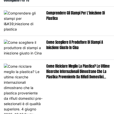
Consigliato Per Te
rigorosi requisiti di conformità
sudcoreane del settore di aumentare il
ambientale, i costi di pulizia
prezzo delle materie plastiche
Comprendere Gli Stampi Per L'iniezione Di
persistentemente elevati, TR-1691A è un
tecniche.
Plastica
detergente sviluppato appositamente
da Jingcheng Technology per
componenti di alta precisione,
Come Scegliere Il Produttore Di Stampi A
formulato con tensioattivi di alta
Iniezione Giusto In Cina
qualità.
Come Riciclare Meglio La Plastica? Le Ultime
Ricerche Internazionali Dimostrano Che La
Plastica Proveniente Da Rifiuti Domestici
Pre-Selezionati È Di Qualità Superiore. 4
Giugno 2026, 19:12 Fonte: China News
Network