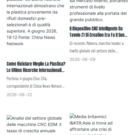
Il Dispositivo CNC Intelligente Da
Tavolo Z1 Di Creation Era Fa Il Suo
Debutto Sul Mercato Interno,
Di recente, Makera, marchio leader a
Portando Strumenti Di Livello
livello globale nel settore delle
Professionale Alla Portata Del
macchine CNC per il mercato consumer,
2026
06
09
Grande Pubblico.
Come Riciclare Meglio La Plastica?
ha organizzato l'evento "Makera Z1
Le Ultime Ricerche Internazionali
China Launch Experience Event" presso
Dimostrano Che La Plastica
Pechino, 4 giugno (Sun Zifa,
Inno100 a Shenzhen Bay MixC,
Proveniente Da Rifiuti Domestici
corrispondente di China News Network)
presentando al pubblico cinese la sua
Pre-Selezionati È Di Qualità
– Un recente articolo scientifico
2026
06
22
Superiore. 4 Giugno 2026, 19:12
macchina CNC intelligente da tavolo, la
ambientale pubblicato sulla rivista
Fonte: China News Network
Makera Z1. L'evento ha attirato
accademica internazionale *Nature*
numerosi maker, designer e
afferma che uno studio ha rilevato che
appassionati di tecnologia, che hanno
la plastica riciclata da rifiuti domestici
potuto sperimentare da vicino le
pre-selezionati è di qualità superiore
funzionalità di progettazione assistita