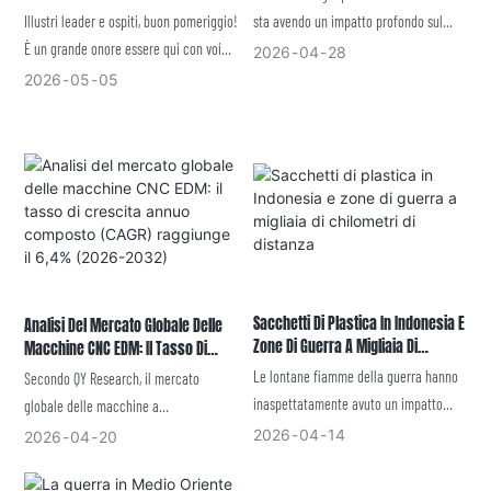
L'incidente Di Hormuz Ha Sconvolto
Dell'intelligenza Artificiale E Le
Illustri leader e ospiti, buon pomeriggio!
sta avendo un impatto profondo sul
Il Panorama Globale Delle Materie
Opportunità Di Capitale
È un grande onore essere qui con voi
panorama del commercio globale. Dal
2026
04
28
Prime Di Gomma E Plastica: Perché
Nell'industria Automobilistica
alla Conferenza sui capitali del settore
primo trimestre di quest'anno, le
Gli Operatori Commerciali
2026
05
05
Cinese.
Internazionali Si Stanno
automobilistico 2026. A nome del
interruzioni del traffico marittimo
Concentrando A Shanghai In
Securities Daily, porgo un caloroso
attraverso lo Stretto di Hormuz hanno
Questo Momento Critico?
benvenuto a tutti gli ospiti presenti a
causato significative fluttuazioni nei
questa conferenza ed esprimo il nostro
prezzi delle materie prime di gomma e
più profondo rispetto a coloro che, nel
plastica, determinando aumenti
settore industriale e finanziario, si
generalizzati dei prezzi in tutti i settori
impegnano per lo sviluppo dell'industria
a valle. Con il protrarsi di questi effetti,
automobilistica cinese.
la stabilità e la resilienza delle catene
Sacchetti Di Plastica In Indonesia E
industriali e di approvvigionamento
Analisi Del Mercato Globale Delle
Zone Di Guerra A Migliaia Di
Macchine CNC EDM: Il Tasso Di
sono diventate una preoccupazione
Chilometri Di Distanza
Crescita Annuo Composto (CAGR)
Le lontane fiamme della guerra hanno
centrale per il settore. Quali sono le
Secondo QY Research, il mercato
Raggiunge Il 6,4% (2026-2032)
inaspettatamente avuto un impatto
tendenze dei prezzi delle materie prime
globale delle macchine a
sulla vita quotidiana in Indonesia,
e dei prodotti? Come si sono evolute le
elettroerosione a controllo numerico
2026
04
14
2026
04
20
provocando un drammatico aumento
richieste dei clienti nazionali e
(CNC) dovrebbe raggiungere circa 2,046
dei prezzi dei sacchetti di plastica. Nei
internazionali? In quali settori si
miliardi di dollari nel 2025, per poi