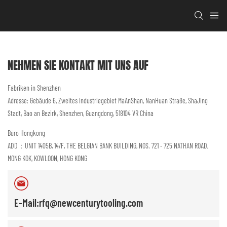
NEHMEN SIE KONTAKT MIT UNS AUF
Fabriken in Shenzhen
Adresse: Gebäude 6, Zweites Industriegebiet MaAnShan, NanHuan Straße, ShaJing
Stadt, Bao an Bezirk, Shenzhen, Guangdong, 518104 VR China
Büro Hongkong
ADD：UNIT 1405B, 14/F, THE BELGIAN BANK BUILDING, NOS. 721 - 725 NATHAN ROAD,
MONG KOK, KOWLOON, HONG KONG
E-Mail:rfq@newcenturytooling.com