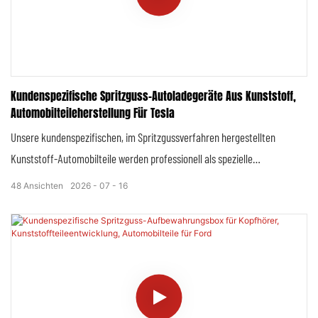
Kundenspezifische Spritzguss-Autoladegeräte Aus Kunststoff,
Automobilteileherstellung Für Tesla
Unsere kundenspezifischen, im Spritzgussverfahren hergestellten
Kunststoff-Automobilteile werden professionell als spezielle
Zubehörkomponenten für Tesla-Ladegeräte entwickelt und gefertigt. Sie
48
Ansichten
2026
07
16
umfassen ein komplettes Sortiment an Kunststoffgehäusen,
Strukturhalterungen, Isoliergehäusen, Montagevorrichtungen und
funktionalen Kunststoffeinsätzen, die auf die Spezifikationen des
Original-Ladesystems von Tesla zugeschnitten sind.