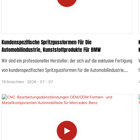
Kundenspezifische Spritzgussformen Für Die
Automobilindustrie, Kunststoffprodukte Für BMW
Wir sind ein professioneller Hersteller, der sich auf die exklusive Fertigung
von kundenspezifischen Spritzgussformen für die Automobilindustrie,
Automobilprodukten und Kunststoffprodukten für BMW spezialisiert hat.
19
Ansichten
2026
07
07
Dabei erfüllen wir die hohen Ansprüche der Marke an Luxus, Präzision und
Langlebigkeit. Unser umfassendes Produktsortiment ist perfekt auf die
Premium-Positionierung von BMW abgestimmt und integriert
fortschrittliche Fertigungstechnologien, strenge
Qualitätskontrollsysteme und individuelle Anpassungsmöglichkeiten, um
die einzigartigen Anforderungen dieser weltbekannten europäischen