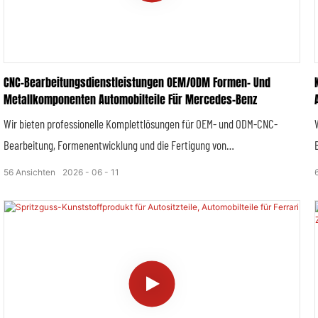
Luxusautomobilmarke zu erfüllen.
CNC-Bearbeitungsdienstleistungen OEM/ODM Formen- Und
Metallkomponenten Automobilteile Für Mercedes-Benz
Wir bieten professionelle Komplettlösungen für OEM- und ODM-CNC-
Bearbeitung, Formenentwicklung und die Fertigung von
Präzisionsmetallkomponenten, maßgeschneidert für Mercedes-Benz-
56
Ansichten
2026
06
11
Fahrzeugmodelle. Mit Fokus auf die hohen Anforderungen der
Automobilfertigung liefern wir vollständig individualisierte, hochpräzise
Strukturteile, Funktionskomponenten und Spritzgussformen, die den
Originalfahrzeugspezifikationen, Qualitätsstandards und Vorschriften der
Automobilindustrie von Mercedes-Benz entsprechen. Unser
Leistungsspektrum umfasst Prototypenprüfung, Kleinserienfertigung und
standardisierte Serienproduktion.