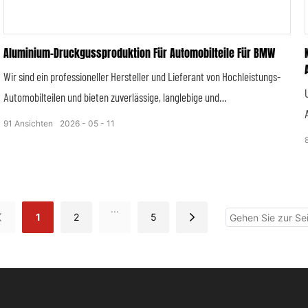
Komfort des Fahrzeugsitzsystems zu gewährleisten.
Aluminium-Druckgussproduktion Für Automobilteile Für BMW
Wir sind ein professioneller Hersteller und Lieferant von Hochleistungs-
Automobilteilen und bieten zuverlässige, langlebige und
präzisionsgefertigte Komponenten für Pkw, Nutzfahrzeuge,
91
Ansichten
2026
05
11
Elektrofahrzeuge (EVs) und Hybridfahrzeuge. Unser umfassendes
Produktsortiment deckt alle wichtigen Fahrzeugsysteme ab und liefert
Lösungen zur Verbesserung von Fahrzeugleistung und -sicherheit.
...
1
2
5