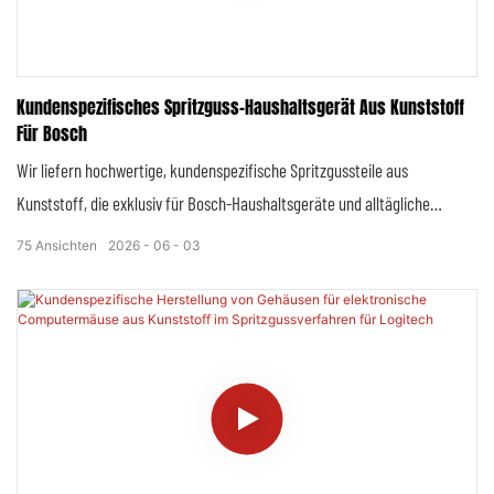
Kundenspezifisches Spritzguss-Haushaltsgerät Aus Kunststoff
Für Bosch
Wir liefern hochwertige, kundenspezifische Spritzgussteile aus
Kunststoff, die exklusiv für Bosch-Haushaltsgeräte und alltägliche
Kunststoffprodukte entwickelt wurden und die strengen globalen
75
Ansichten
2026
06
03
Qualitäts-, Sicherheits- und Maßvorgaben von Bosch vollständig erfüllen.