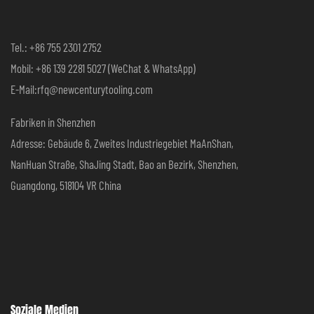
Tel.: +86 755 2301 2752
Mobil: +86 139 2281 5027 (WeChat & WhatsApp)
E-Mail:rfq@newcenturytooling.com
Fabriken in Shenzhen
Adresse: Gebäude 6, Zweites Industriegebiet MaAnShan,
NanHuan Straße, ShaJing Stadt, Bao an Bezirk, Shenzhen,
Guangdong, 518104 VR China
Soziale Medien