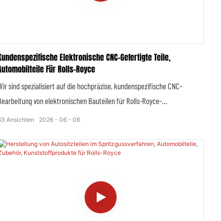
originalen Bosch-Haushaltsgeräten.
Kundenspezifische Elektronische CNC-Gefertigte Teile,
Automobilteile Für Rolls-Royce
Wir sind spezialisiert auf die hochpräzise, ​​kundenspezifische CNC-
Bearbeitung von elektronischen Bauteilen für Rolls-Royce-
Luxusfahrzeuge. Durch die Kombination fortschrittlicher, mehrachsiger
63
Ansichten
2026
06
08
CNC-Präzisionsbearbeitungstechnologie mit strengen
Fertigungsstandards der Luxusautomobilindustrie liefern wir hochpräzise,
​​stabile und langlebige elektronische Strukturbauteile, die perfekt auf die
hohen Anforderungen von Rolls-Royce an intelligente Fahrzeugsysteme,
elektronische Regelungsstabilität und ein besonders sanftes Fahrgefühl
abgestimmt sind. Alle kundenspezifischen Elektronikbauteile
entsprechen den technischen Spezifikationen der Erstausrüster (OEM)