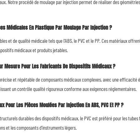
ux. Notre procédé de moulage par injection permet de réaliser des géométries
ces Médicales En Plastique Par Moulage Par Injection ?
s et de qualité médicale tels que l'ABS, le PVC et le PP. Ces matériaux offren
positifs médicaux et produits jetables.
ur Mesure Pour Les Fabricants De Dispositifs Médicaux ?
écise et répétable de composants médicaux complexes, avec une efficacité élev
antissant un contrôle qualité rigoureux conforme aux exigences réglementaires.
ux Pour Les Pièces Moulées Par Injection En ABS, PVC Et PP ?
tructurels durables des dispositifs médicaux, le PVC est préféré pour les tubes fle
hons et les composants d'instruments légers.