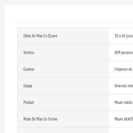
Délai De Mise En Œuvre
20 à 40 jour
Service
OEM personn
Couleur
Exigence du 
Usage
Diverses ind
Produit
Moule médic
Mode De Mise En Forme
Moule d&#39;