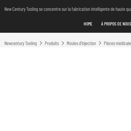
New Century Tooling se concentre sur la fabrication intelligente de haute qual
HOME
À PROPOS DE NOU
Newcentury Tooling
Produits
Moules d'injection
Pièces médicales