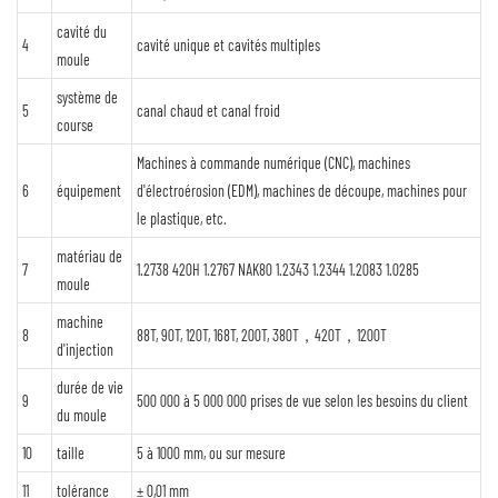
cavité du
4
cavité unique et cavités multiples
moule
système de
5
canal chaud et canal froid
course
Machines à commande numérique (CNC), machines
6
équipement
d'électroérosion (EDM), machines de découpe, machines pour
le plastique, etc.
matériau de
7
1.2738 420H 1.2767 NAK80 1.2343 1.2344 1.2083 1.0285
moule
machine
8
88T, 90T, 120T, 168T, 200T, 380T，420T，1200T
d'injection
durée de vie
9
500 000 à 5 000 000 prises de vue selon les besoins du client
du moule
10
taille
5 à 1000 mm, ou sur mesure
11
tolérance
± 0,01 mm