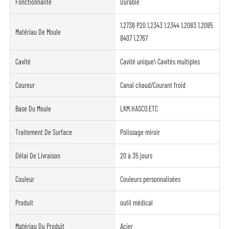
Fonctionnalité
Durable
1.2738 P20 1.2343 1.2344 1.2083 1.2085
Matériau De Moule
8407 1.2767
Cavité
Cavité unique\ Cavités multiples
Coureur
Canal chaud/Courant froid
Base Du Moule
LKM.HASCO.ETC
Traitement De Surface
Polissage miroir
Délai De Livraison
20 à 35 jours
Couleur
Couleurs personnalisées
Produit
outil médical
Matériau Du Produit
Acier