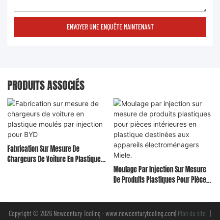
ENVOYER UNE ENQUÊTE MAINTENANT
PRODUITS ASSOCIÉS
Fabrication Sur Mesure De
Chargeurs De Voiture En Plastique
Moulés Par Injection Pour BYD
Moulage Par Injection Sur Mesure
De Produits Plastiques Pour Pièces
Intérieures En Plastique Destinées
Aux Appareils Électroménagers
Miele.
Copyright © 2026 Newcentury Tooling -
www.newcenturytooling.com
|
Plan du site
|