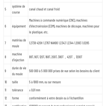
système de
5
canal chaud et canal froid
course
Machines à commande numérique (CNC), machines
6
équipement
d'électroérosion (EDM), machines de découpe, machines pour
le plastique, etc.
matériau de
7
1.2738 420H 1.2767 NAK80 1.2343 1.2344 1.2083 1.0285
moule
machine
8
88T, 90T, 120T, 168T, 200T, 380T，420T，1200T
d'injection
durée de vie
9
500 000 à 5 000 000 prises de vue selon les besoins du client
du moule
10
taille
5 à 1000 mm, ou sur mesure
11
tolérance
± 0,01 mm
12
forme
conformément à votre dessin ou à l'échantillon