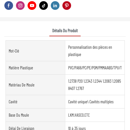
Détails Du Produit
Personnalisation des pièces en
Mot-Clé
plastique
Matière Plastique
PVC/PA66/PC/PE/POM/PMMA/ABS/TPU/TPE/PE
1.2738 P20 1.2343 1.2344 1.2083 1.2085
Matériau De Moule
8407 1.2767
Cavité
Cavité unique\ Cavités multiples
Base Du Moule
LKM.HASCO.ETC
Délai De Livraison
10 à 35 jours