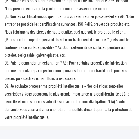
Q5. Pouvez-vous nous aider à assembler le produit une fois fabriqué ?
A5. Bien sûr.
Nous prenons en charge la production complète, assemblage compris.
Q6. Quelles certifications ou qualifications votre entreprise possède-t-elle ?
A6. Notre
entreprise possède les certifications suivantes : ISO, RoHS, brevets de produits, etc.
Nous fabriquons des pièces de haute qualité, quel que soit le projet ou le client.
Q7. Les produits injectés peuvent-ils subir un traitement de surface ? Quels sont les
traitements de surface possibles ?
A7. Oui. Traitements de surface : peinture au
pistolet, sérigraphie, galvanoplastie, etc.
Q8. Puis-je demander un échantillon ?
A8 : Pour certains procédés de fabrication
comme le moulage par injection, nous pouvons fournir un échantillon T1 pour vos
pièces, puis d’autres échantillons si nécessaire.
Q9. Je souhaite protéger ma
propriété intellectuelle – Mes créations sont-elles
sécurisées ? Nous accordons la plus grande importance à la confidentialité et à la
sécurité et nous signerons volontiers un accord de non-divulgation (NDA) à votre
demande, vous assurant ainsi une totale tranquillité d’esprit quant à la protection de
votre propriété intellectuelle.