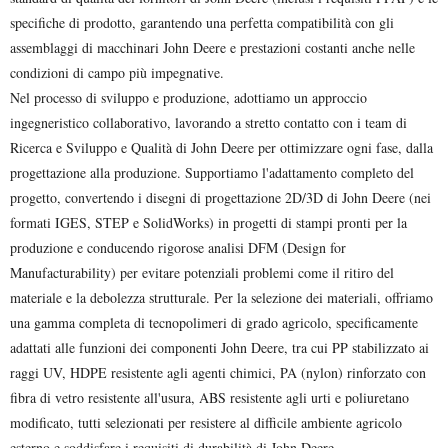
specifiche di prodotto, garantendo una perfetta compatibilità con gli
assemblaggi di macchinari John Deere e prestazioni costanti anche nelle
condizioni di campo più impegnative.
Nel processo di sviluppo e produzione, adottiamo un approccio
ingegneristico collaborativo, lavorando a stretto contatto con i team di
Ricerca e Sviluppo e Qualità di John Deere per ottimizzare ogni fase, dalla
progettazione alla produzione. Supportiamo l'adattamento completo del
progetto, convertendo i disegni di progettazione 2D/3D di John Deere (nei
formati IGES, STEP e SolidWorks) in progetti di stampi pronti per la
produzione e conducendo rigorose analisi DFM (Design for
Manufacturability) per evitare potenziali problemi come il ritiro del
materiale e la debolezza strutturale. Per la selezione dei materiali, offriamo
una gamma completa di tecnopolimeri di grado agricolo, specificamente
adattati alle funzioni dei componenti John Deere, tra cui PP stabilizzato ai
raggi UV, HDPE resistente agli agenti chimici, PA (nylon) rinforzato con
fibra di vetro resistente all'usura, ABS resistente agli urti e poliuretano
modificato, tutti selezionati per resistere al difficile ambiente agricolo
esterno e soddisfare i requisiti di durabilità di John Deere.