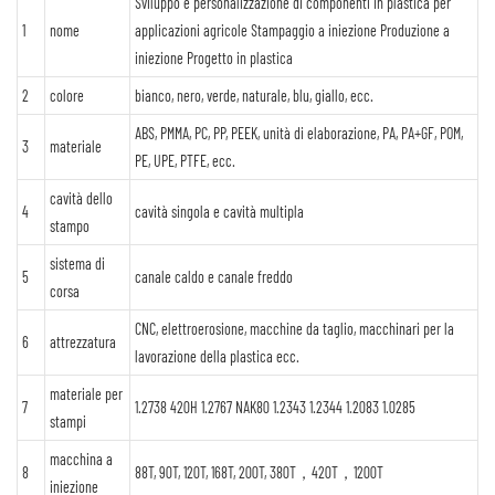
Sviluppo e personalizzazione di componenti in plastica per
1
nome
applicazioni agricole Stampaggio a iniezione Produzione a
iniezione Progetto in plastica
2
colore
bianco, nero, verde, naturale, blu, giallo, ecc.
ABS, PMMA, PC, PP, PEEK, unità di elaborazione, PA, PA+GF, POM,
3
materiale
PE, UPE, PTFE, ecc.
cavità dello
4
cavità singola e cavità multipla
stampo
sistema di
5
canale caldo e canale freddo
corsa
CNC, elettroerosione, macchine da taglio, macchinari per la
6
attrezzatura
lavorazione della plastica ecc.
materiale per
7
1.2738 420H 1.2767 NAK80 1.2343 1.2344 1.2083 1.0285
stampi
macchina a
8
88T, 90T, 120T, 168T, 200T, 380T，420T，1200T
iniezione