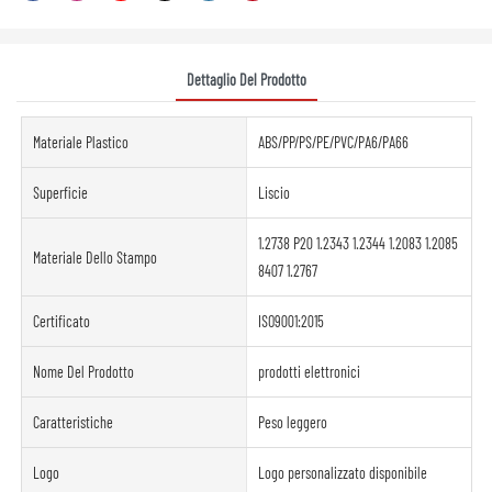
Dettaglio Del Prodotto
Materiale Plastico
ABS/PP/PS/PE/PVC/PA6/PA66
Superficie
Liscio
1.2738 P20 1.2343 1.2344 1.2083 1.2085
Materiale Dello Stampo
8407 1.2767
Certificato
ISO9001:2015
Nome Del Prodotto
prodotti elettronici
Caratteristiche
Peso leggero
Logo
Logo personalizzato disponibile