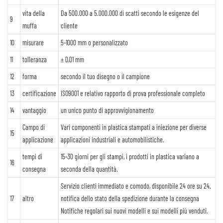
vita della
Da 500.000 a 5.000.000 di scatti secondo le esigenze del
9
muffa
cliente
10
misurare
5-1000 mm o personalizzato
11
tolleranza
± 0,01 mm
12
forma
secondo il tuo disegno o il campione
13
certificazione
ISO9001 e relativo rapporto di prova professionale completo
14
vantaggio
un unico punto di approvvigionamento
Campo di
Vari componenti in plastica stampati a iniezione per diverse
15
applicazione
applicazioni industriali e automobilistiche.
tempi di
15-30 giorni per gli stampi, i prodotti in plastica variano a
16
consegna
seconda della quantità.
Servizio clienti immediato e comodo, disponibile 24 ore su 24.
17
altro
notifica dello stato della spedizione durante la consegna
Notifiche regolari sui nuovi modelli e sui modelli più venduti.