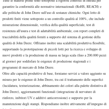
Tutte le materie prime sono sottoposte a rigorosi controlli in entrata per
garantire la conformità alle normative internazionali (RoHS, REACH) e
alle politiche di John Deere sull'uso di sostanze chimiche. Ogni lotto di
prodotti finiti viene sottoposto a un controllo qualità al 100%, che include
misurazione dimensionale, verifica della qualità superficiale, test di
resistenza all'usura e test di adattabilità ambientale, con report completi di
tracciabilità della qualità forniti a supporto del sistema di gestione della
qualità di John Deere. Offriamo inoltre una scalabilità produttiva flessibile,
supportando la prototipazione di piccoli lotti per la ricerca e sviluppo di
nuovi prodotti e la produzione di massa su larga scala (fino a 200.000 pezzi
al giorno) per soddisfare le esigenze di produzione stagionali e i
programmi di mercato di John Deere.
Oltre alle capacità produttive di base, forniamo servizi a valore aggiunto su
misura per le esigenze di John Deere, tra cui il trattamento delle superfici
(lucidatura, texturizzazione, abbinamento dei colori alla palette distintiva di
John Deere), aggiornamenti funzionali (integrazione di nervature di
rinforzo, inibitori UV e additivi anticorrosione) e supporto per la
manutenzione degli stampi. Rispondiamo inoltre attivamente all'impegno di