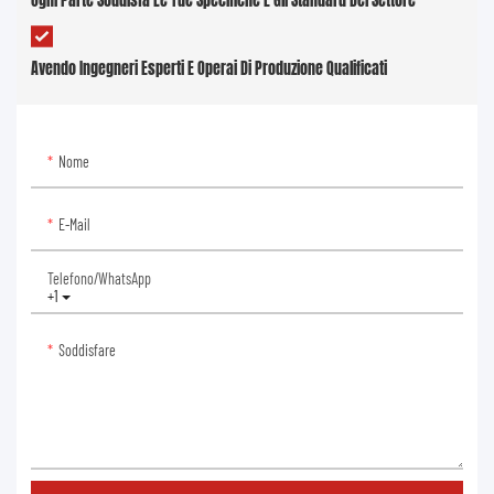
Ogni Parte Soddisfa Le Tue Specifiche E Gli Standard Del Settore
Avendo Ingegneri Esperti E Operai Di Produzione Qualificati
Nome
E-Mail
Telefono/WhatsApp
+1
Soddisfare