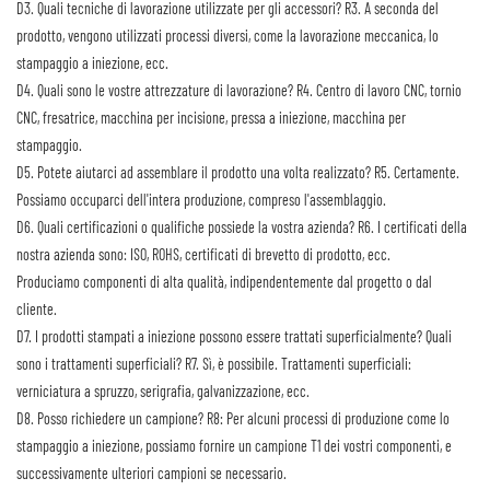
D3. Quali tecniche di lavorazione utilizzate per gli accessori?
R3. A seconda del
prodotto, vengono utilizzati processi diversi, come la lavorazione meccanica, lo
stampaggio a iniezione, ecc.
D4. Quali sono le vostre attrezzature di lavorazione?
R4. Centro di lavoro CNC, tornio
CNC, fresatrice, macchina per incisione, pressa a iniezione, macchina per
stampaggio.
D5. Potete aiutarci ad assemblare il prodotto una volta realizzato?
R5. Certamente.
Possiamo occuparci dell'intera produzione, compreso l'assemblaggio.
D6. Quali certificazioni o qualifiche possiede la vostra azienda?
R6. I certificati della
nostra azienda sono: ISO, ROHS, certificati di brevetto di prodotto, ecc.
Produciamo componenti di alta qualità, indipendentemente dal progetto o dal
cliente.
D7. I prodotti stampati a iniezione possono essere trattati superficialmente? Quali
sono i trattamenti superficiali?
R7. Sì, è possibile. Trattamenti superficiali:
verniciatura a spruzzo, serigrafia, galvanizzazione, ecc.
D8. Posso richiedere un campione?
R8: Per alcuni processi di produzione come lo
stampaggio a iniezione, possiamo fornire un campione T1 dei vostri componenti, e
successivamente ulteriori campioni se necessario.