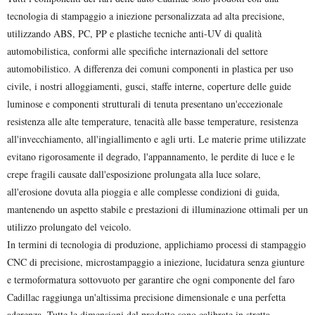
tecnologia di stampaggio a iniezione personalizzata ad alta precisione,
utilizzando ABS, PC, PP e plastiche tecniche anti-UV di qualità
automobilistica, conformi alle specifiche internazionali del settore
automobilistico. A differenza dei comuni componenti in plastica per uso
civile, i nostri alloggiamenti, gusci, staffe interne, coperture delle guide
luminose e componenti strutturali di tenuta presentano un'eccezionale
resistenza alle alte temperature, tenacità alle basse temperature, resistenza
all'invecchiamento, all'ingiallimento e agli urti. Le materie prime utilizzate
evitano rigorosamente il degrado, l'appannamento, le perdite di luce e le
crepe fragili causate dall'esposizione prolungata alla luce solare,
all'erosione dovuta alla pioggia e alle complesse condizioni di guida,
mantenendo un aspetto stabile e prestazioni di illuminazione ottimali per un
utilizzo prolungato del veicolo.
In termini di tecnologia di produzione, applichiamo processi di stampaggio
CNC di precisione, microstampaggio a iniezione, lucidatura senza giunture
e termoformatura sottovuoto per garantire che ogni componente del faro
Cadillac raggiunga un'altissima precisione dimensionale e una perfetta
aderenza. Tutte le dimensioni del prodotto sono calibrate in stretta