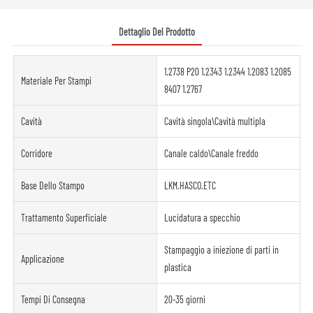
Dettaglio Del Prodotto
1.2738 P20 1.2343 1.2344 1.2083 1.2085
Materiale Per Stampi
8407 1.2767
Cavità
Cavità singola\Cavità multipla
Corridore
Canale caldo\Canale freddo
Base Dello Stampo
LKM.HASCO.ETC
Trattamento Superficiale
Lucidatura a specchio
Stampaggio a iniezione di parti in
Applicazione
plastica
Tempi Di Consegna
20-35 giorni