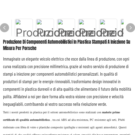
Produzione Di Componenti Automobilistici In Plastica Stampati A Iniezione Su
Misura Per Porsche
Immaginate un elegante veicolo elettrico che esce dalla linea di produzione, con ogni
curva realizzata con precisione millimetrica, grazie al nostro servizio di produzione di
stampi a iniezione per componenti automobilistici personalizzati. In qualità di
produttori di stampi per le energie rinnovabili, trasformiamo design innovativi in ​​
componenti in plastica durevoli e di alta qualità che alimentano il futuro della mobilità
pulita. Affidatevi a noi per dare forma alla vostra visione con precisione e velocità
ineguagliabili, contribuendo al vostro successo nella rivoluzione verde.
Tutti i nostri prodotti in plastica per il settore automobilistico sono realizzati con
materie prime
certificate di qualità automobilistica
, tra cui ABS ad alta resistenza, PC resistente agli urti, PA66
rinforzato con fibra di vetro e plastiche composite ignifughe e resistenti agli agenti atmosferici. Questi
materiali di alta qualità offrono un'eccellente resistenza al calore, tenacità alle basse temperature, proprietà