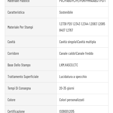
Materiale Plastico
PVC/PA66/PC/PE/POM/PMMA/ABS/TPU/TPE/PE
Caratteristica
Sostenibile
1.2738 P20 1.2343 1.2344 1.2083 1.2085
Materiale Per Stampi
8407 1.2767
Cavità
Cavità singola\Cavità multipla
Corridore
Canale caldo\Canale freddo
Base Dello Stampo
LKM.HASCO.ETC
Trattamento Superficiale
Lucidatura a specchio
Tempi Di Consegna
20-35 giorni
Colore
Colori personalizzati
Certificazione
ISO9001:2015