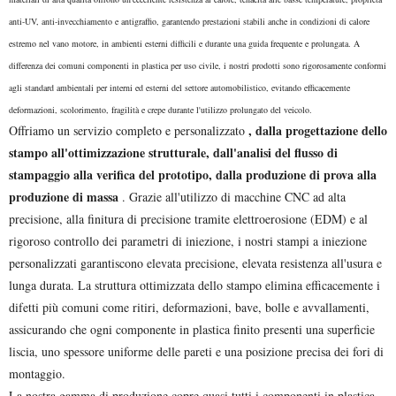
anti-UV, anti-invecchiamento e antigraffio, garantendo prestazioni stabili anche in condizioni di calore
estremo nel vano motore, in ambienti esterni difficili e durante una guida frequente e prolungata. A
differenza dei comuni componenti in plastica per uso civile, i nostri prodotti sono rigorosamente conformi
agli standard ambientali per interni ed esterni del settore automobilistico, evitando efficacemente
deformazioni, scolorimento, fragilità e crepe durante l'utilizzo prolungato del veicolo.
, dalla progettazione dello
Offriamo un servizio completo e personalizzato
stampo all'ottimizzazione strutturale, dall'analisi del flusso di
stampaggio alla verifica del prototipo, dalla produzione di prova alla
produzione di massa
. Grazie all'utilizzo di macchine CNC ad alta
precisione, alla finitura di precisione tramite elettroerosione (EDM) e al
rigoroso controllo dei parametri di iniezione, i nostri stampi a iniezione
personalizzati garantiscono elevata precisione, elevata resistenza all'usura e
lunga durata. La struttura ottimizzata dello stampo elimina efficacemente i
difetti più comuni come ritiri, deformazioni, bave, bolle e avvallamenti,
assicurando che ogni componente in plastica finito presenti una superficie
liscia, uno spessore uniforme delle pareti e una posizione precisa dei fori di
montaggio.
La nostra gamma di produzione copre quasi tutti i componenti in plastica