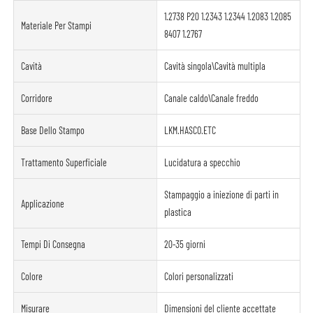
1.2738 P20 1.2343 1.2344 1.2083 1.2085
Materiale Per Stampi
8407 1.2767
Cavità
Cavità singola\Cavità multipla
Corridore
Canale caldo\Canale freddo
Base Dello Stampo
LKM.HASCO.ETC
Trattamento Superficiale
Lucidatura a specchio
Stampaggio a iniezione di parti in
Applicazione
plastica
Tempi Di Consegna
20-35 giorni
Colore
Colori personalizzati
Misurare
Dimensioni del cliente accettate