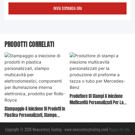
INVIA DOMANDA ORA
PRODOTTI CORRELATI
Produttore Di Stampi A Iniezione
Multicavità Personalizzati Per La
Stampaggio A Iniezione Di Prodotti In
Produzione Di Preforme A Tazza O
Plastica Personalizzati, Stampo
Tubo Per Mercedes-Benz
Multicavità Per Elettrodomestici,
Componenti Per Illuminazione
Copyright © 2026 Newcentury Tooling -
www.newcenturytooling.com
|
Mappa del sito
Interna Elettronica, Prodotto Per