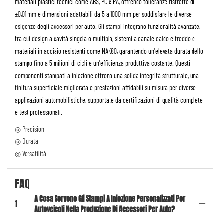
materiali plastici tecnici come ABS, PC e PA, offrendo tolleranze ristrette di
±0,01 mm e dimensioni adattabili da 5 a 1000 mm per soddisfare le diverse
esigenze degli accessori per auto. Gli stampi integrano funzionalità avanzate,
tra cui design a cavità singola o multipla, sistemi a canale caldo e freddo e
materiali in acciaio resistenti come NAK80, garantendo un'elevata durata dello
stampo fino a 5 milioni di cicli e un'efficienza produttiva costante. Questi
componenti stampati a iniezione offrono una solida integrità strutturale, una
finitura superficiale migliorata e prestazioni affidabili su misura per diverse
applicazioni automobilistiche, supportate da certificazioni di qualità complete
e test professionali.
◎ Precision
◎ Durata
◎ Versatilità
FAQ
A Cosa Servono Gli Stampi A Iniezione Personalizzati Per
1
Autoveicoli Nella Produzione Di Accessori Per Auto?