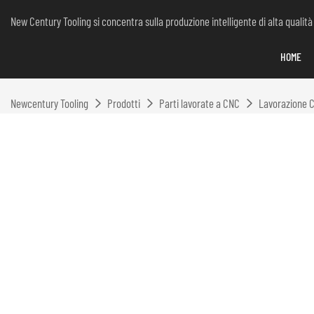
New Century Tooling si concentra sulla produzione intelligente di alta qualità
HOME
Newcentury Tooling
Prodotti
Parti lavorate a CNC
Lavorazione C