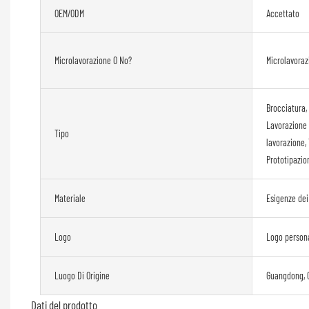
OEM/ODM
Accettato
Microlavorazione O No?
Microlavoraz
Brocciatura,
Lavorazione l
Tipo
lavorazione, 
Prototipazio
Materiale
Esigenze dei 
Logo
Logo persona
Luogo Di Origine
Guangdong, 
Dati del prodotto