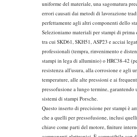
uniforme del materiale, una sagomatura preci
errori causati dai metodi di lavorazione trad
perfettamente agli altri componenti dello st
Selezioniamo materiali per stampi di prima q
tra cui SKD61, SKH51, ASP23 e acciai legati 
professionali (tempra, rinvenimento e dist
stampi in lega di alluminio) o HRC38-42 (pe
resistenza all'usura, alla corrosione e agli ur
temperature, alle alte pressioni e ai frequent
pressofusione a lungo termine, garantendo u
sistemi di stampi Porsche.
Questo inserto di precisione per stampi è a
che a quelli per pressofusione, inclusi quel
chiave come parti del motore, finiture interne
componenti elettronici. È compatibile con d