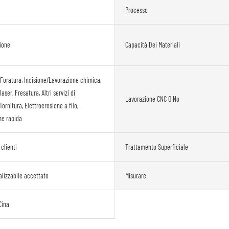
Processo
ione
Capacità Dei Materiali
 Foratura, Incisione/Lavorazione chimica,
aser, Fresatura, Altri servizi di
Lavorazione CNC O No
Tornitura, Elettroerosione a filo,
ne rapida
clienti
Trattamento Superficiale
lizzabile accettato
Misurare
Cina