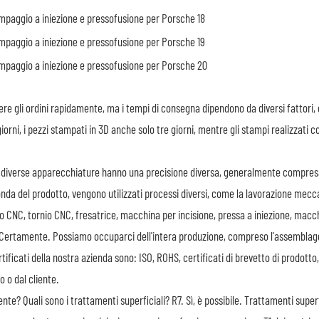
re gli ordini rapidamente, ma i tempi di consegna dipendono da diversi fattori, c
iorni, i pezzi stampati in 3D anche solo tre giorni, mentre gli stampi realizzati
 diverse apparecchiature hanno una precisione diversa, generalmente compresa
nda del prodotto, vengono utilizzati processi diversi, come la lavorazione mecca
ro CNC, tornio CNC, fresatrice, macchina per incisione, pressa a iniezione, mac
Certamente. Possiamo occuparci dell'intera produzione, compreso l'assemblag
rtificati della nostra azienda sono: ISO, ROHS, certificati di brevetto di prodotto
 o dal cliente.
ente? Quali sono i trattamenti superficiali?
R7. Sì, è possibile. Trattamenti super