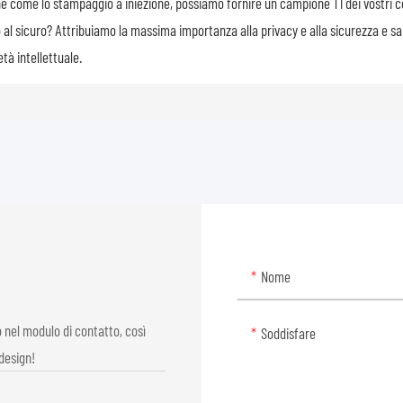
one come lo stampaggio a iniezione, possiamo fornire un campione T1 dei vostri
no al sicuro? Attribuiamo la massima importanza alla privacy e alla sicurezza e s
età intellettuale.
Nome
o nel modulo di contatto, così
Soddisfare
design!