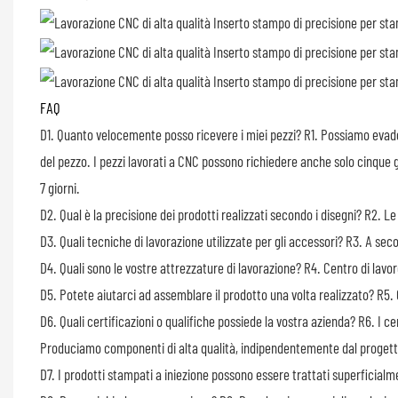
FAQ
D1. Quanto velocemente posso ricevere i miei pezzi?
R1. Possiamo evade
del pezzo. I pezzi lavorati a CNC possono richiedere anche solo cinque g
7 giorni.
D2. Qual è la precisione dei prodotti realizzati secondo i disegni?
R2. Le
D3. Quali tecniche di lavorazione utilizzate per gli accessori?
R3. A seco
D4. Quali sono le vostre attrezzature di lavorazione?
R4. Centro di lavo
D5. Potete aiutarci ad assemblare il prodotto una volta realizzato?
R5. 
D6. Quali certificazioni o qualifiche possiede la vostra azienda?
R6. I ce
Produciamo componenti di alta qualità, indipendentemente dal progetto
D7. I prodotti stampati a iniezione possono essere trattati superficialm