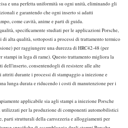
sa e una perfetta uniformità su ogni unità, eliminando gli
izionali e garantendo che ogni inserto si adatti
ampo, come cavità, anime e parti di guida.
ualità, specificamente studiati per le applicazioni Porsche,
di alta qualità, sottoposti a processi di trattamento termico
ensione) per raggiungere una durezza di HRC42-48 (per
r stampi in lega di rame). Questo trattamento migliora la
ti dell'inserto, consentendogli di resistere alle alte
i attriti durante i processi di stampaggio a iniezione e
na lunga durata e riducendo i costi di manutenzione per i
mpiamente applicabile sia agli stampi a iniezione Porsche
li utilizzati per la produzione di componenti automobilistici
, parti strutturali della carrozzeria e alloggiamenti per
iverse specifiche di assemblaggio degli stampi Porsche,