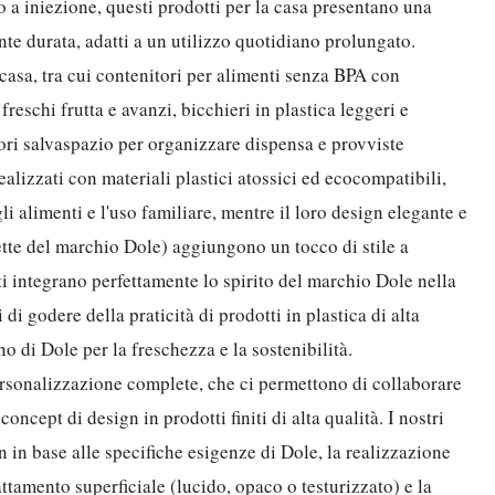
 a iniezione, questi prodotti per la casa presentano una
ente durata, adatti a un utilizzo quotidiano prolungato.
casa, tra cui contenitori per alimenti senza BPA con
eschi frutta e avanzi, bicchieri in plastica leggeri e
tori salvaspazio per organizzare dispensa e provviste
realizzati con materiali plastici atossici ed ecocompatibili,
li alimenti e l'uso familiare, mentre il loro design elegante e
lette del marchio Dole) aggiungono un tocco di stile a
i integrano perfettamente lo spirito del marchio Dole nella
i godere della praticità di prodotti in plastica di alta
o di Dole per la freschezza e la sostenibilità.
ersonalizzazione complete, che ci permettono di collaborare
oncept di design in prodotti finiti di alta qualità. I ​​nostri
n in base alle specifiche esigenze di Dole, la realizzazione
rattamento superficiale (lucido, opaco o testurizzato) e la