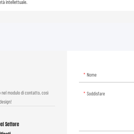
età intellettuale.
Nome
o nel modulo di contatto, così
Soddisfare
design!
Del Settore