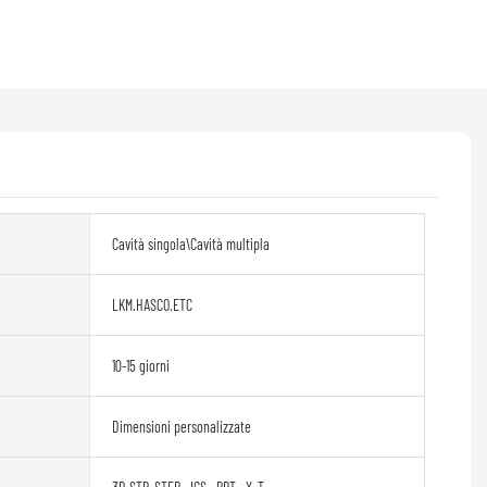
Cavità singola\Cavità multipla
LKM.HASCO.ETC
10-15 giorni
Dimensioni personalizzate