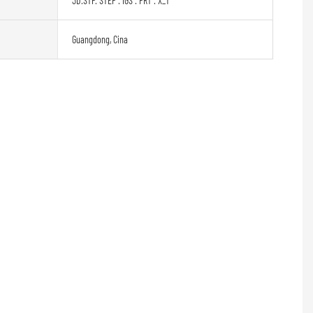
3D.STP. STEP . IGS . PRT . X_T
Guangdong, Cina