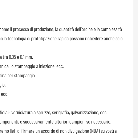
ome il processo di produzione, la quantità dell'ordine e la complessità
 con la tecnologia di prototipazione rapida possono richiedere anche solo
 tra 0,05 e 0,1 mm.
nica, lo stampaggio a iniezione, ecc.
china per stampaggio.
gio.
, ecc.
ficiali: verniciatura a spruzzo, serigrafia, galvanizzazione, ecc.
 componenti, e successivamente ulteriori campioni se necessario.
aremo lieti di firmare un accordo di non divulgazione (NDA) su vostra