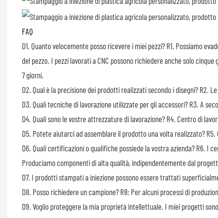
FAQ
D1. Quanto velocemente posso ricevere i miei pezzi?
R1. Possiamo evade
del pezzo. I pezzi lavorati a CNC possono richiedere anche solo cinque g
7 giorni.
D2. Qual è la precisione dei prodotti realizzati secondo i disegni?
R2. Le
D3. Quali tecniche di lavorazione utilizzate per gli accessori?
R3. A seco
D4. Quali sono le vostre attrezzature di lavorazione?
R4. Centro di lavo
D5. Potete aiutarci ad assemblare il prodotto una volta realizzato?
R5. 
D6. Quali certificazioni o qualifiche possiede la vostra azienda?
R6. I ce
Produciamo componenti di alta qualità, indipendentemente dal progetto
D7. I prodotti stampati a iniezione possono essere trattati superficialm
D8. Posso richiedere un campione?
R8: Per alcuni processi di produzi
D9. Voglio proteggere la mia proprietà
intellettuale. I miei progetti so