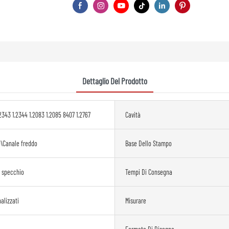
Dettaglio Del Prodotto
2343 1.2344 1.2083 1.2085 8407 1.2767
Cavità
o\Canale freddo
Base Dello Stampo
a specchio
Tempi Di Consegna
alizzati
Misurare