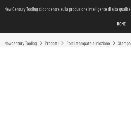
New Century Tooling si concentra sulla produzione intelligente di alta qualità
HOME
Newcentury Tooling
Prodotti
Parti stampate a iniezione
Stampagg