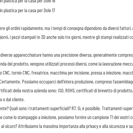
re gli ordini rapidamente, ma i tempi di consegna dipendono da diversi fattori, c
iorni, i pezzi stampati in 3D anche solo tre giorni, mentre gli stampi realizzati
 diverse apparecchiature hanno una precisione diversa, generalmente compresa
nda del prodotto, vengono utilizzati processi diversi, come la lavorazione mecca
ro CNC, tornio CNC, fresatrice, macchina per incisione, pressa a iniezione, mac
Certamente. Possiamo occuparci dell'intera produzione, compreso l'assemblag
rtificati della nostra azienda sono: ISO, ROHS, certificati di brevetto di prodotto
 o dal cliente.
ente? Quali sono i trattamenti superficiali?
R7. Sì, è possibile. Trattamenti super
one come lo stampaggio a iniezione, possiamo fornire un campione T1 dei vostri
no al sicuro? Attribuiamo la massima importanza alla privacy e alla sicurezza e s