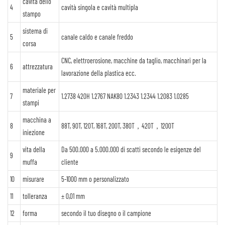
cavità dello
4
cavità singola e cavità multipla
stampo
sistema di
5
canale caldo e canale freddo
corsa
CNC, elettroerosione, macchine da taglio, macchinari per la
6
attrezzatura
lavorazione della plastica ecc.
materiale per
7
1.2738 420H 1.2767 NAK80 1.2343 1.2344 1.2083 1.0285
stampi
macchina a
8
88T, 90T, 120T, 168T, 200T, 380T，420T，1200T
iniezione
vita della
Da 500.000 a 5.000.000 di scatti secondo le esigenze del
9
muffa
cliente
10
misurare
5-1000 mm o personalizzato
11
tolleranza
± 0,01 mm
12
forma
secondo il tuo disegno o il campione