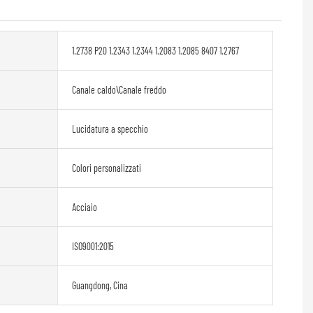
1.2738 P20 1.2343 1.2344 1.2083 1.2085 8407 1.2767
Canale caldo\Canale freddo
Lucidatura a specchio
Colori personalizzati
Acciaio
ISO9001:2015
Guangdong, Cina