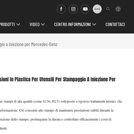
PRODOTTI
VIDEO
CENTRO INFORMAZIONI
CONTATTACI
aggio a iniezione per Mercedes-Benz
sioni In Plastica Per Utensili Per Stampaggio A Iniezione Per
per stampi di alta qualità (come S136, H13) sottoposto a rigorosi trattamenti termici, che
 deformazione. Ciò consente allo stampo di mantenere prestazioni stabili durante la
nzione dello stampo, prolungarne la durata e controllare efficacemente i costi di
ienti.