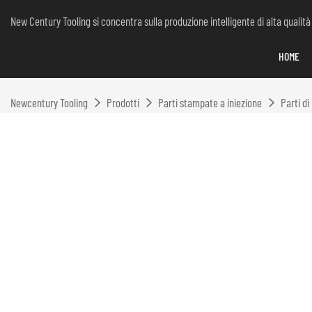
New Century Tooling si concentra sulla produzione intelligente di alta qualità
HOME
Newcentury Tooling
Prodotti
Parti stampate a iniezione
Parti di