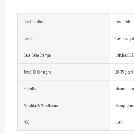
Caratteristica
Sostenibile
Cavità
Cavità singo
Base Dello Stampo
LKM.HASCO.
Tempi Di Consegna
20-35 giorni
Prodotto
strumento a
Modalità Di Modellazione
Stampo a ini
MOQ
1 set