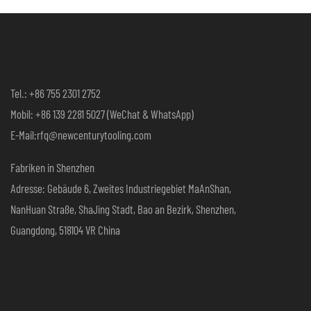
Produkt Für Rolls-Royce
Tel.: +86 755 2301 2752
Mobil: +86 139 2281 5027 (WeChat & WhatsApp)
E-Mail:rfq@newcenturytooling.com
Fabriken in Shenzhen
Adresse: Gebäude 6, Zweites Industriegebiet MaAnShan,
NanHuan Straße, ShaJing Stadt, Bao an Bezirk, Shenzhen,
Guangdong, 518104 VR China