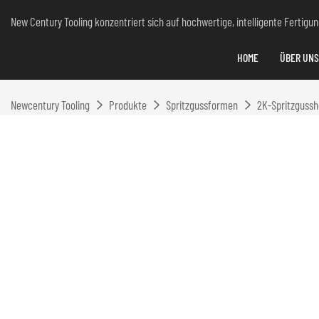
New Century Tooling konzentriert sich auf hochwertige, intelligente Fertig
HOME
ÜBER UNS
Newcentury Tooling
Produkte
Spritzgussformen
2K-Spritzgussh