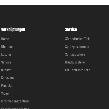
Verknüpfungen
Service
Home
3D-gedruckte Teile
Über uns
Spritzgussformen
Lösung
Spritzgussteile
Service
Druckgussteile
Qualität
CNC-gefräste Teile
Kapazität
Produkte
Video
Informationszentrum
Kontaktieren Sie uns