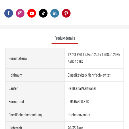
Produktdetails
1.2738 P20 1.2343 1.2344 1.2083 1.2085
Formmaterial
8407 1.2767
Hohlraum
Einzelkavität\ Mehrfachkavität
Läufer
Heißkanal/Kaltkanal
Formgrund
LKM.HASCO.ETC
Oberflächenbehandlung
Hochglanzpoliert
Lieferzeit
20-35 Tage