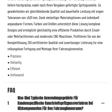
liefern hochpräzise, ​​exakt nach Ihren Vorgaben gefertigte Spritzgussteile. So
gewährleisten wir gleichbleibende Qualität und dauerhafte Leistung mit engen
Toleranzen von ±0,01 mm. Dank vielseitiger Materialoptionen und individuell
anpassbarer Formen, Farben und Größen unterstützt diese Lösung komplexe
Designs und ermöglicht gleichzeitig eine effiziente Produktion durch Einzel-
oder Mehrfachformen und modernste CNC-Maschinen. Profitieren Sie von der
Komplettlösung, ISO-zertifizierter Qualität und zuverlässiger Lieferung für eine
reibungslose Fertigung und Montage Ihrer Fahrzeuginnensitze.
● Präzision
● Vielseitig
● Effizient
● Umfassend
FAQ
Was Sind Typische Anwendungsgebiete Für
1
Kundenspezifische Kunststoffspritzgussverfahren Bei
Sitzkomponenten Für Den Fahrzeuginnenraum?