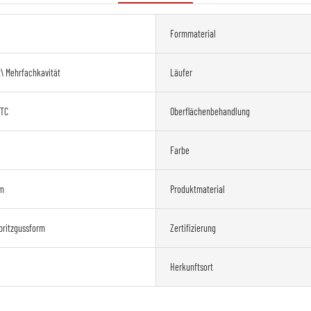
Formmaterial
t\ Mehrfachkavität
Läufer
ETC
Oberflächenbehandlung
Farbe
rm
Produktmaterial
pritzgussform
Zertifizierung
Herkunftsort