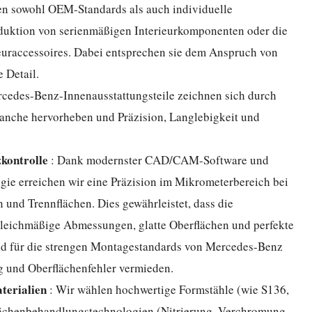
en sowohl OEM-Standards als auch individuelle
duktion von serienmäßigen Interieurkomponenten oder die
rieuraccessoires. Dabei entsprechen sie dem Anspruch von
 Detail.
rcedes-Benz-Innenausstattungsteile zeichnen sich durch
Branche hervorheben und Präzision, Langlebigkeit und
zkontrolle
: Dank modernster CAD/CAM-Software und
ie erreichen wir eine Präzision im Mikrometerbereich bei
und Trennflächen. Dies gewährleistet, dass die
gleichmäßige Abmessungen, glatte Oberflächen und perfekte
nd für die strengen Montagestandards von Mercedes-Benz
g und Oberflächenfehler vermieden.
terialien
: Wir wählen hochwertige Formstähle (wie S136,
flächenbehandlungstechnologien (Nitrierung, Verchromung