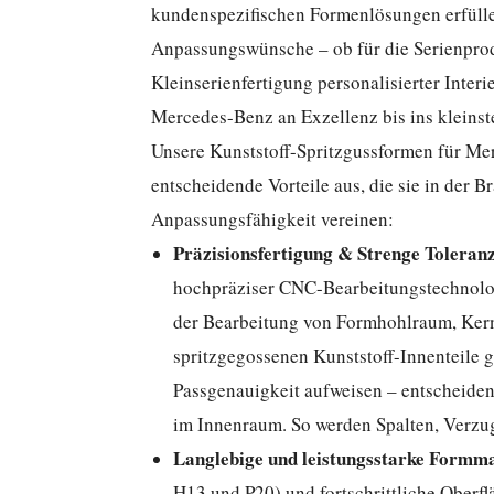
kundenspezifischen Formenlösungen erfüll
Anpassungswünsche – ob für die Serienpro
Kleinserienfertigung personalisierter Inte
Mercedes-Benz an Exzellenz bis ins kleinste
Unsere Kunststoff-Spritzgussformen für Me
entscheidende Vorteile aus, die sie in der 
Anpassungsfähigkeit vereinen:
Präzisionsfertigung & Strenge Toleran
hochpräziser CNC-Bearbeitungstechnolog
der Bearbeitung von Formhohlraum, Kern 
spritzgegossenen Kunststoff-Innenteile 
Passgenauigkeit aufweisen – entscheide
im Innenraum. So werden Spalten, Verzu
Langlebige und leistungsstarke Formma
H13 und P20) und fortschrittliche Ober