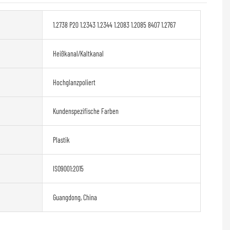
1.2738 P20 1.2343 1.2344 1.2083 1.2085 8407 1.2767
Heißkanal/Kaltkanal
Hochglanzpoliert
Kundenspezifische Farben
Plastik
ISO9001:2015
Guangdong, China