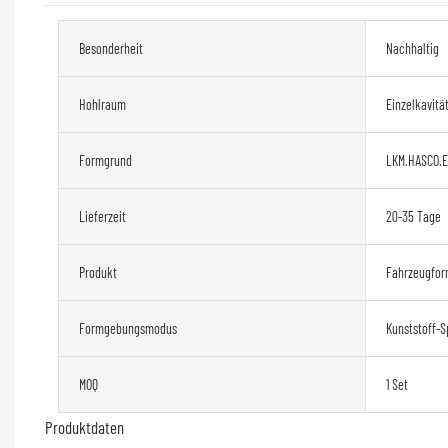
Besonderheit
Nachhaltig
Hohlraum
Einzelkavitä
Formgrund
LKM.HASCO.
Lieferzeit
20-35 Tage
Produkt
Fahrzeugfo
Formgebungsmodus
Kunststoff-S
MOQ
1 Set
Produktdaten