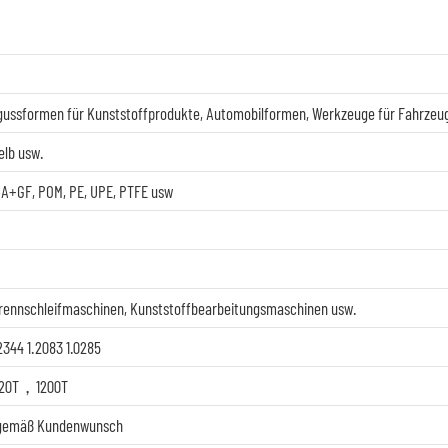
ussformen für Kunststoffprodukte, Automobilformen, Werkzeuge für Fahrzeu
elb usw.
 PA+GF, POM, PE, UPE, PTFE usw
rennschleifmaschinen, Kunststoffbearbeitungsmaschinen usw.
2344 1.2083 1.0285
，420T，1200T
n gemäß Kundenwunsch