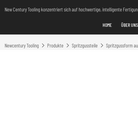
New Century Tooling konzentriert sich auf hochwertige, intelligente Fertig
HOME
ÜBER UNS
Newcentury Tooling
Produkte
Spritzgussteile
Spritzgussform au