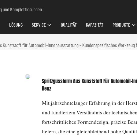
ung und Komplettlösungen.
LÖSUNG
SERVICE
QUALITÄT
KAPAZITÄT
PRODUKTE
s Kunststoff für Automobil-Innenausstattung – Kundenspezifisches Werkzeug
Spritzgussform Aus Kunststoff Für Automobil-
Benz
Mit jahrzehntelanger Erfahrung in der Hers
und fundiertem Verständnis der technische
fortschrittliches Formendesign, präzise Be
liefern, die eine gleichbleibend hohe Qualit