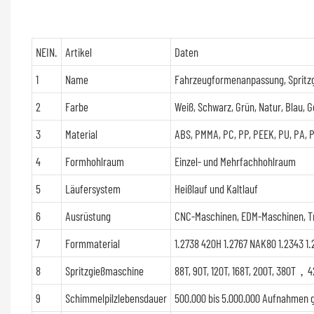
NEIN.
Artikel
Daten
1
Name
Fahrzeugformenanpassung, Spritzg
2
Farbe
Weiß, Schwarz, Grün, Natur, Blau, G
3
Material
ABS, PMMA, PC, PP, PEEK, PU, ​​PA,
4
Formhohlraum
Einzel- und Mehrfachhohlraum
5
Läufersystem
Heißlauf und Kaltlauf
6
Ausrüstung
CNC-Maschinen, EDM-Maschinen, T
7
Formmaterial
1.2738 420H 1.2767 NAK80 1.2343 1.
8
Spritzgießmaschine
88T, 90T, 120T, 168T, 200T, 380T
9
Schimmelpilzlebensdauer
500.000 bis 5.000.000 Aufnahme