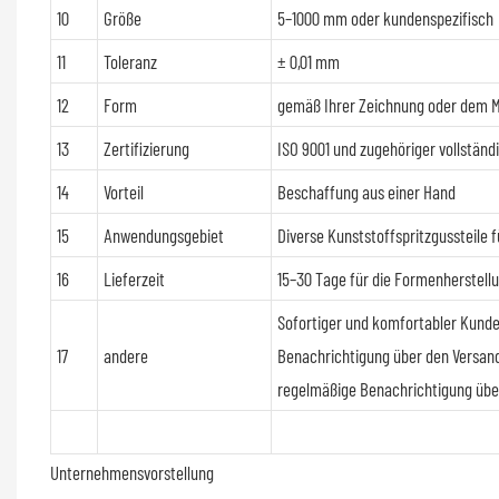
10
Größe
5–1000 mm oder kundenspezifisch
11
Toleranz
± 0,01 mm
12
Form
gemäß Ihrer Zeichnung oder dem 
13
Zertifizierung
ISO 9001 und zugehöriger vollständi
14
Vorteil
Beschaffung aus einer Hand
15
Anwendungsgebiet
Diverse Kunststoffspritzgussteile
16
Lieferzeit
15–30 Tage für die Formenherstell
Sofortiger und komfortabler Kunde
17
andere
Benachrichtigung über den Versand
regelmäßige Benachrichtigung über
Unternehmensvorstellung