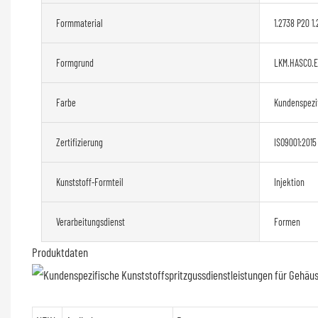
Formmaterial
1.2738 P20 1.
Formgrund
LKM.HASCO.
Farbe
Kundenspezi
Zertifizierung
ISO9001:2015
Kunststoff-Formteil
Injektion
Verarbeitungsdienst
Formen
Produktdaten