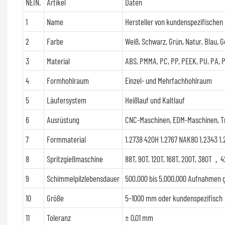
NEIN.
Artikel
Daten
1
Name
Hersteller von kundenspezifischen
2
Farbe
Weiß, Schwarz, Grün, Natur, Blau, G
3
Material
ABS, PMMA, PC, PP, PEEK, PU, ​​PA,
4
Formhohlraum
Einzel- und Mehrfachhohlraum
5
Läufersystem
Heißlauf und Kaltlauf
6
Ausrüstung
CNC-Maschinen, EDM-Maschinen, T
7
Formmaterial
1.2738 420H 1.2767 NAK80 1.2343 1.
8
Spritzgießmaschine
88T, 90T, 120T, 168T, 200T, 380T
9
Schimmelpilzlebensdauer
500.000 bis 5.000.000 Aufnahme
10
Größe
5–1000 mm oder kundenspezifisch
11
Toleranz
± 0,01 mm