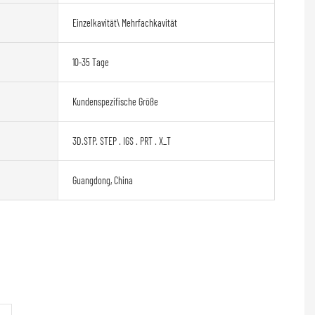
Einzelkavität\ Mehrfachkavität
10-35 Tage
Kundenspezifische Größe
3D.STP. STEP . IGS . PRT . X_T
Guangdong, China