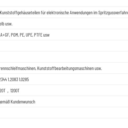
 Kunststoffgehäuseteilen für elektronische Anwendungen im Spritzgussverfahr
elb usw.
 PA+GF, POM, PE, UPE, PTFE usw
rennschleifmaschinen, Kunststoffbearbeitungsmaschinen usw.
2344 1.2083 1.0285
，420T，1200T
n gemäß Kundenwunsch