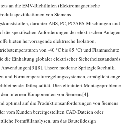
 stets an die EMV-Richtlinien (Elektromagnetische
Produktspezifikationen von Siemens.
gskunststoffen, darunter ABS, PC, PC/ABS-Mischungen und
f die spezifischen Anforderungen der elektrischen Anlagen
ffe bieten hervorragende elektrische Isolation,
Betriebstemperaturen von -40 °C bis 85 °C) und Flammschutz
 die Einhaltung globaler elektrischer Sicherheitsstandards
en Anwendungen[3][8]. Unsere moderne Spritzgießtechnik,
nen und Formtemperaturregelungssystemen, ermöglicht enge
chbleibende Teilequalität. Dies eliminiert Montageprobleme
it den internen Komponenten von Siemens[4].
und optimal auf die Produktionsanforderungen von Siemens
der vom Kunden bereitgestellten CAD-Dateien oder
ttliche Formfüllanalysen, um das Bauteildesign