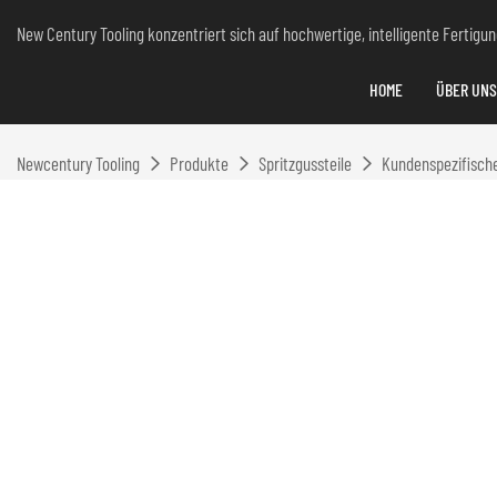
New Century Tooling konzentriert sich auf hochwertige, intelligente Fertig
HOME
ÜBER UNS
Newcentury Tooling
Produkte
Spritzgussteile
Kundenspezifische