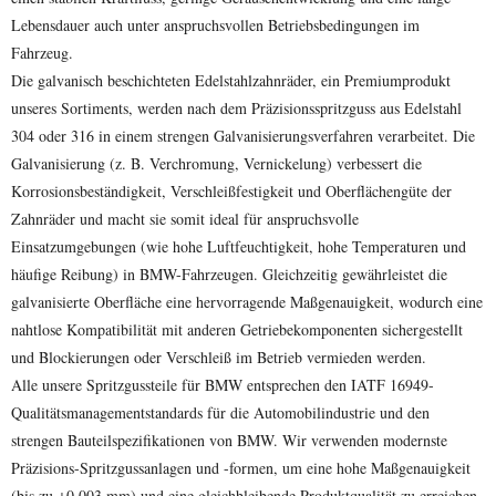
Lebensdauer auch unter anspruchsvollen Betriebsbedingungen im
Fahrzeug.
Die galvanisch beschichteten Edelstahlzahnräder, ein Premiumprodukt
unseres Sortiments, werden nach dem Präzisionsspritzguss aus Edelstahl
304 oder 316 in einem strengen Galvanisierungsverfahren verarbeitet. Die
Galvanisierung (z. B. Verchromung, Vernickelung) verbessert die
Korrosionsbeständigkeit, Verschleißfestigkeit und Oberflächengüte der
Zahnräder und macht sie somit ideal für anspruchsvolle
Einsatzumgebungen (wie hohe Luftfeuchtigkeit, hohe Temperaturen und
häufige Reibung) in BMW-Fahrzeugen. Gleichzeitig gewährleistet die
galvanisierte Oberfläche eine hervorragende Maßgenauigkeit, wodurch eine
nahtlose Kompatibilität mit anderen Getriebekomponenten sichergestellt
und Blockierungen oder Verschleiß im Betrieb vermieden werden.
Alle unsere Spritzgussteile für BMW entsprechen den IATF 16949-
Qualitätsmanagementstandards für die Automobilindustrie und den
strengen Bauteilspezifikationen von BMW. Wir verwenden modernste
Präzisions-Spritzgussanlagen und -formen, um eine hohe Maßgenauigkeit
(bis zu ±0,003 mm) und eine gleichbleibende Produktqualität zu erreichen