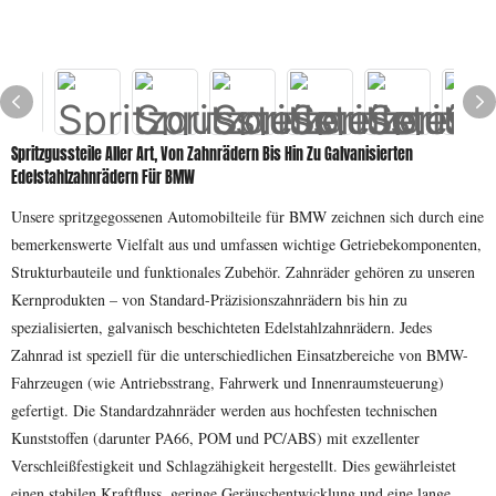
Spritzgussteile Aller Art, Von Zahnrädern Bis Hin Zu Galvanisierten
Edelstahlzahnrädern Für BMW
Unsere spritzgegossenen Automobilteile für BMW zeichnen sich durch eine
bemerkenswerte Vielfalt aus und umfassen wichtige Getriebekomponenten,
Strukturbauteile und funktionales Zubehör. Zahnräder gehören zu unseren
Kernprodukten – von Standard-Präzisionszahnrädern bis hin zu
spezialisierten, galvanisch beschichteten Edelstahlzahnrädern. Jedes
Zahnrad ist speziell für die unterschiedlichen Einsatzbereiche von BMW-
Fahrzeugen (wie Antriebsstrang, Fahrwerk und Innenraumsteuerung)
gefertigt. Die Standardzahnräder werden aus hochfesten technischen
Kunststoffen (darunter PA66, POM und PC/ABS) mit exzellenter
Verschleißfestigkeit und Schlagzähigkeit hergestellt. Dies gewährleistet
einen stabilen Kraftfluss, geringe Geräuschentwicklung und eine lange