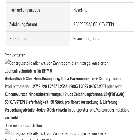
Formgebungsmodus
Maschine
Zeichnungsformat
2D/(PDF/CAD)3D(X_T/STEP)
Herkunftsort
Guangdong, China
Produktdaten
Herkunftsort: Shenzhen, Guangdong, China Markenname: New Century Tooling
Produktmaterial: 1.2738 P20 1.2343 1.2344 1.2083 1.2085 8407 1.2767 oder nach
Kundenwunsch Mindestbestellmenge: 1 Stück Zeichnungsformat: 2D/(PDF/CAD)
3D(X_T/STEP) Lieferfähigkeit: 60 Stück pro Monat Verpackung & Lieferung
Verpackungsdetails: Jedes Stück einzeln in Luftpolsterfolie/Karton oder Holzkiste
verpackt
Unternehmensvorstellung