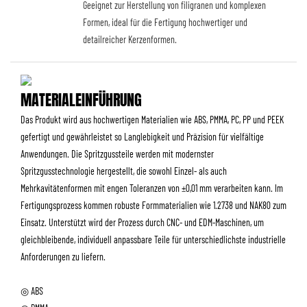
Geeignet zur Herstellung von filigranen und komplexen
Formen, ideal für die Fertigung hochwertiger und
detailreicher Kerzenformen.
MATERIALEINFÜHRUNG
Das Produkt wird aus hochwertigen Materialien wie ABS, PMMA, PC, PP und PEEK
gefertigt und gewährleistet so Langlebigkeit und Präzision für vielfältige
Anwendungen. Die Spritzgussteile werden mit modernster
Spritzgusstechnologie hergestellt, die sowohl Einzel- als auch
Mehrkavitätenformen mit engen Toleranzen von ±0,01 mm verarbeiten kann. Im
Fertigungsprozess kommen robuste Formmaterialien wie 1.2738 und NAK80 zum
Einsatz. Unterstützt wird der Prozess durch CNC- und EDM-Maschinen, um
gleichbleibende, individuell anpassbare Teile für unterschiedlichste industrielle
Anforderungen zu liefern.
◎ ABS