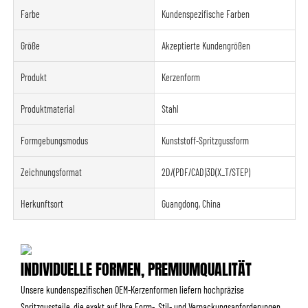
Farbe
Kundenspezifische Farben
Größe
Akzeptierte Kundengrößen
Produkt
Kerzenform
Produktmaterial
Stahl
Formgebungsmodus
Kunststoff-Spritzgussform
Zeichnungsformat
2D/(PDF/CAD)3D(X_T/STEP)
Herkunftsort
Guangdong, China
INDIVIDUELLE FORMEN, PREMIUMQUALITÄT
Unsere kundenspezifischen OEM-Kerzenformen liefern hochpräzise
Spritzgussteile, die exakt auf Ihre Form-, Stil- und Verpackungsanforderungen