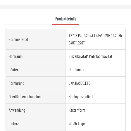
Produktdetails
1.2738 P20 1.2343 1.2344 1.2083 1.2085
Formmaterial
8407 1.2767
Hohlraum
Einzelkavität\ Mehrfachkavität
Läufer
Hot Runner
Formgrund
LKM.HASCO.ETC
Oberflächenbehandlung
Hochglanzpoliert
Anwendung
Kerzenform
Lieferzeit
20-35 Tage