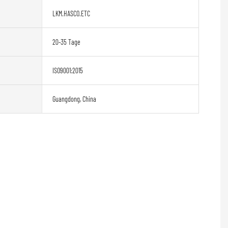
LKM.HASCO.ETC
20-35 Tage
ISO9001:2015
Guangdong, China