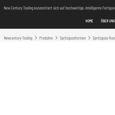
New Century Tooling konzentriert sich auf hochwertige, intelligente Fertig
HOME
ÜBER UNS
Newcentury Tooling
Produkte
Spritzgussformen
Spritzguss-Kun