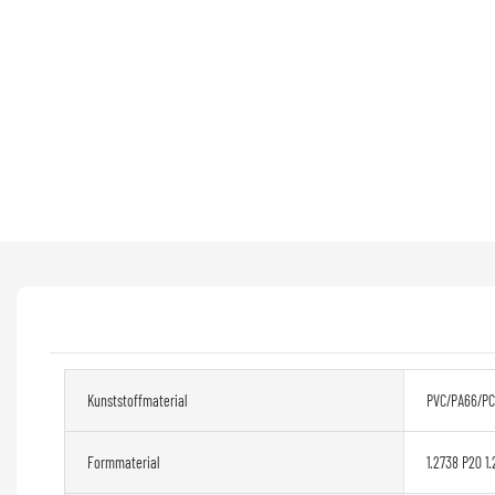
Kunststoffmaterial
PVC/PA66/PC
Formmaterial
1.2738 P20 1.