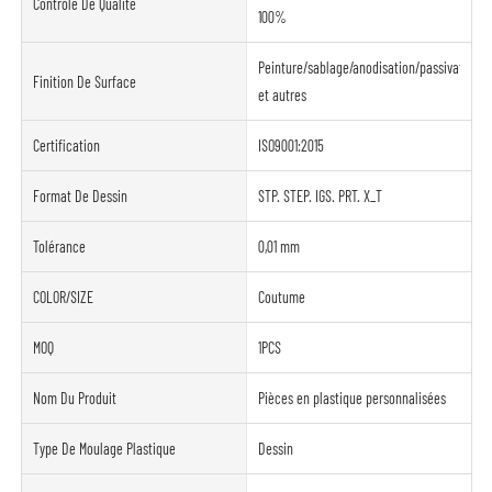
Contrôle De Qualité
100%
Peinture/sablage/anodisation/passivation/s
Finition De Surface
et autres
Certification
ISO9001:2015
Format De Dessin
STP. STEP. IGS. PRT. X_T
Tolérance
0,01 mm
COLOR/SIZE
Coutume
MOQ
1PCS
Nom Du Produit
Pièces en plastique personnalisées
Type De Moulage Plastique
Dessin