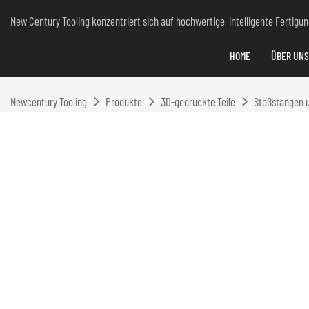
New Century Tooling konzentriert sich auf hochwertige, intelligente Fertig
HOME
ÜBER UNS
Newcentury Tooling
Produkte
3D-gedruckte Teile
Stoßstangen u