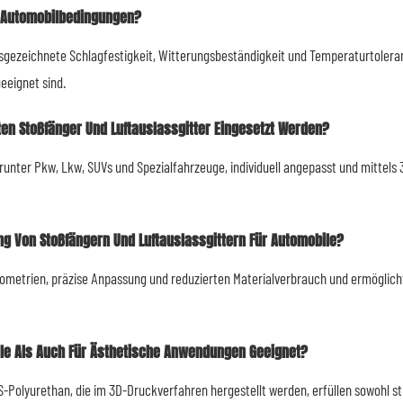
n Automobilbedingungen?
gezeichnete Schlagfestigkeit, Witterungsbeständigkeit und Temperaturtoleranz
eeignet sind.
en Stoßfänger Und Luftauslassgitter Eingesetzt Werden?
arunter Pkw, Lkw, SUVs und Spezialfahrzeuge, individuell angepasst und mittel
ung Von Stoßfängern Und Luftauslassgittern Für Automobile?
ometrien, präzise Anpassung und reduzierten Materialverbrauch und ermöglich
ale Als Auch Für Ästhetische Anwendungen Geeignet?
-Polyurethan, die im 3D-Druckverfahren hergestellt werden, erfüllen sowohl s