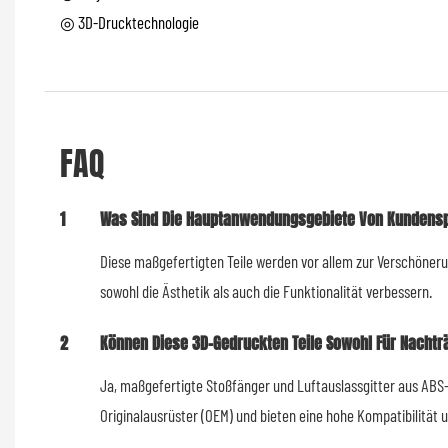
◎ 3D-Drucktechnologie
FAQ
1
Was Sind Die Hauptanwendungsgebiete Von Kundenspez
Diese maßgefertigten Teile werden vor allem zur Verschöneru
sowohl die Ästhetik als auch die Funktionalität verbessern.
2
Können Diese 3D-Gedruckten Teile Sowohl Für Nachtr
Ja, maßgefertigte Stoßfänger und Luftauslassgitter aus ABS-
Originalausrüster (OEM) und bieten eine hohe Kompatibilität u