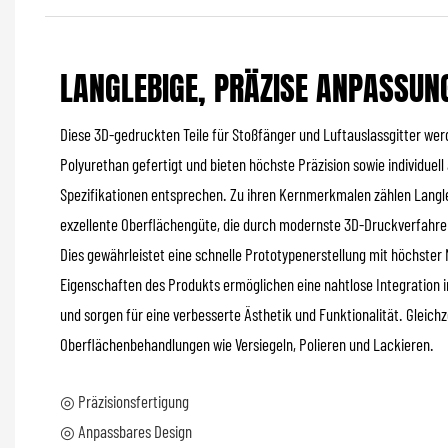
LANGLEBIGE, PRÄZISE ANPASSU
Diese 3D-gedruckten Teile für Stoßfänger und Luftauslassgitter w
Polyurethan gefertigt und bieten höchste Präzision sowie individuell
Spezifikationen entsprechen. Zu ihren Kernmerkmalen zählen Langle
exzellente Oberflächengüte, die durch modernste 3D-Druckverfahren
Dies gewährleistet eine schnelle Prototypenerstellung mit höchster 
Eigenschaften des Produkts ermöglichen eine nahtlose Integration
und sorgen für eine verbesserte Ästhetik und Funktionalität. Gleichze
Oberflächenbehandlungen wie Versiegeln, Polieren und Lackieren.
◎ Präzisionsfertigung
◎ Anpassbares Design