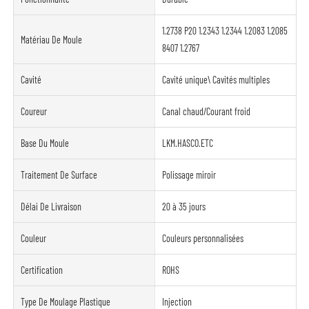
1.2738 P20 1.2343 1.2344 1.2083 1.2085
Matériau De Moule
8407 1.2767
Cavité
Cavité unique\ Cavités multiples
Coureur
Canal chaud/Courant froid
Base Du Moule
LKM.HASCO.ETC
Traitement De Surface
Polissage miroir
Délai De Livraison
20 à 35 jours
Couleur
Couleurs personnalisées
Certification
ROHS
Type De Moulage Plastique
Injection