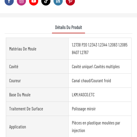
Détails Du Produit
1.2738 P20 1.2343 1.2344 1.2083 1.2085
Matériau De Moule
8407 1.2767
Cavité
Cavité unique\ Cavités multiples
Coureur
Canal chaud/Courant froid
Base Du Moule
LKM.HASCO.ETC
Traitement De Surface
Polissage miroir
Pièces en plastique moulées par
Application
injection