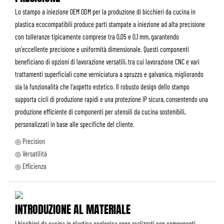
Lo stampo a iniezione OEM ODM per la produzione di bicchieri da cucina in
plastica ecocompatibili produce parti stampate a iniezione ad alta precisione
con tolleranze tipicamente comprese tra 0,05 e 0,1 mm, garantendo
un'eccellente precisione e uniformità dimensionale. Questi componenti
beneficiano di opzioni di lavorazione versatili, tra cui lavorazione CNC e vari
trattamenti superficiali come verniciatura a spruzzo e galvanica, migliorando
sia la funzionalità che l'aspetto estetico. Il robusto design dello stampo
supporta cicli di produzione rapidi e una protezione IP sicura, consentendo una
produzione efficiente di componenti per utensili da cucina sostenibili,
personalizzati in base alle specifiche del cliente.
◎ Precision
◎ Versatilità
◎ Efficienza
INTRODUZIONE AL MATERIALE
I bicchieri da cucina in plastica ecologica sono realizzati con componenti