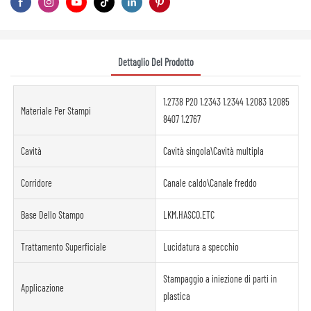
Dettaglio Del Prodotto
1.2738 P20 1.2343 1.2344 1.2083 1.2085
Materiale Per Stampi
8407 1.2767
Cavità
Cavità singola\Cavità multipla
Corridore
Canale caldo\Canale freddo
Base Dello Stampo
LKM.HASCO.ETC
Trattamento Superficiale
Lucidatura a specchio
Stampaggio a iniezione di parti in
Applicazione
plastica