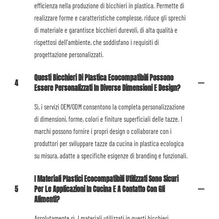
efficienza nella produzione di bicchieri in plastica. Permette di
realizzare forme e caratteristiche complesse, riduce gli sprechi
di materiale e garantisce bicchieri durevoli, di alta qualità e
rispettosi dell'ambiente, che soddisfano i requisiti di
progettazione personalizzati.
Questi Bicchieri Di Plastica Ecocompatibili Possono
4
Essere Personalizzati In Diverse Dimensioni E Design?
Sì, i servizi OEM/ODM consentono la completa personalizzazione
di dimensioni, forme, colori e finiture superficiali delle tazze. I
marchi possono fornire i propri design o collaborare con i
produttori per sviluppare tazze da cucina in plastica ecologica
su misura, adatte a specifiche esigenze di branding e funzionali.
I Materiali Plastici Ecocompatibili Utilizzati Sono Sicuri
5
Per Le Applicazioni In Cucina E A Contatto Con Gli
Alimenti?
Assolutamente sì. I materiali utilizzati in questi bicchieri