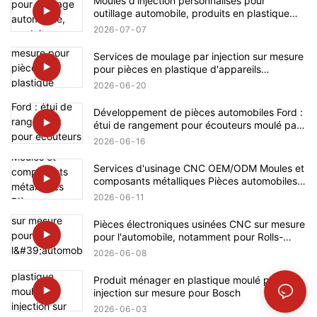
Moules d'injection personnalisés pour
outillage automobile, produits en plastique
pour BMW
2026
07
07
Services de moulage par injection sur mesure
pour pièces en plastique d'appareils
électroménagers Bosch
2026
06
20
Développement de pièces automobiles Ford :
étui de rangement pour écouteurs moulé par
injection sur mesure en plastique
2026
06
16
Services d'usinage CNC OEM/ODM Moules et
composants métalliques Pièces automobiles
pour Mercedes-Benz
2026
06
11
Pièces électroniques usinées CNC sur mesure
pour l'automobile, notamment pour Rolls-
Royce
2026
06
08
Produit ménager en plastique moulé par
injection sur mesure pour Bosch
2026
06
03