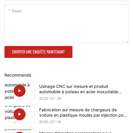
Teneur
ENVOYER UNE ENQUÊTE MAINTENANT
Recommandé
Usinage CNC sur mesure et produit
automobile à poteau en acier inoxydable
avec arbre à vis pour Rolls-Royce
2026
07
29
Fabrication sur mesure de chargeurs de
voiture en plastique moulés par injection pour
Tesla
2026
07
16