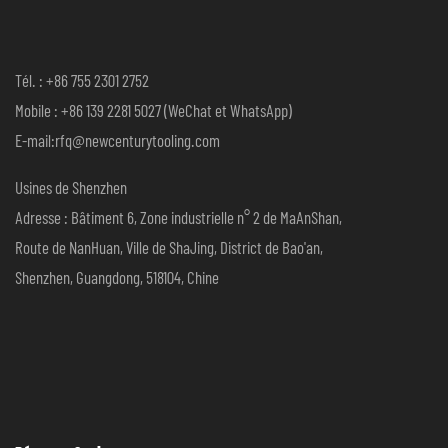
Tél. : +86 755 2301 2752
Mobile : +86 139 2281 5027 (WeChat et WhatsApp)
E-mail:rfq@newcenturytooling.com
Usines de Shenzhen
Adresse : Bâtiment 6, Zone industrielle n° 2 de MaAnShan,
Route de NanHuan, Ville de ShaJing, District de Bao'an,
Shenzhen, Guangdong, 518104, Chine