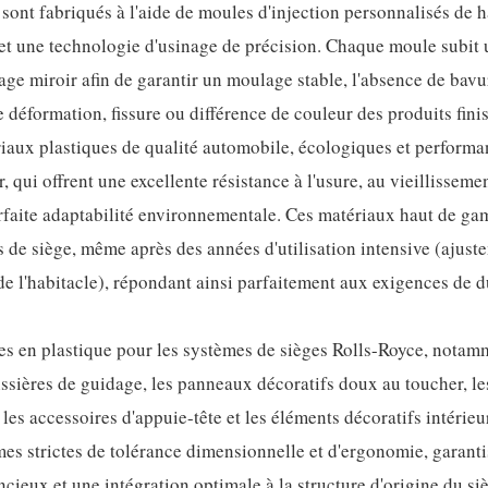
sont fabriqués à l'aide de moules d'injection personnalisés de 
 et une technologie d'usinage de précision. Chaque moule subit 
ge miroir afin de garantir un moulage stable, l'absence de bavu
e déformation, fissure ou différence de couleur des produits finis
iaux plastiques de qualité automobile, écologiques et performan
qui offrent une excellente résistance à l'usure, au vieillisseme
arfaite adaptabilité environnementale. Ces matériaux haut de g
ces de siège, même après des années d'utilisation intensive (ajust
 de l'habitacle), répondant ainsi parfaitement aux exigences de d
s en plastique pour les systèmes de sièges Rolls-Royce, notam
glissières de guidage, les panneaux décoratifs doux au toucher, l
les accessoires d'appuie-tête et les éléments décoratifs intérieu
s strictes de tolérance dimensionnelle et d'ergonomie, garanti
ncieux et une intégration optimale à la structure d'origine du s