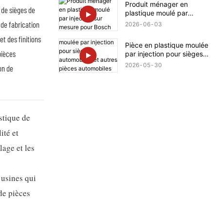
Produit ménager en
 de sièges de
plastique moulé par
injection sur mesure pour
de fabrication
2026
06
03
Bosch
t des finitions
Pièce en plastique moulée
pièces
par injection pour sièges
automobiles et autres
2026
05
30
on de
pièces automobiles Ferrari
stique de
ité et
lage et les
 usines qui
de pièces