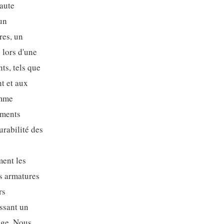
haute
un
res, un
 lors d'une
ts, tels que
nt et aux
amme
ements
urabilité des
ment les
es armatures
rs
ssant un
iège. Nous