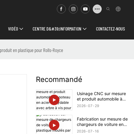
VIDÉO
CENTRE D&#39;INFORMATION
CONTACTEZ-NOUS
produit en plastique pour Rolls-Royce
Recommandé
Usinage CNC sur mesure
et produit automobile à
poteau en acier
2026
07
29
inoxydable avec arbre à
vis pour Rolls-Royce
Fabrication sur mesure de
chargeurs de voiture en
plastique moulés par
2026
07
16