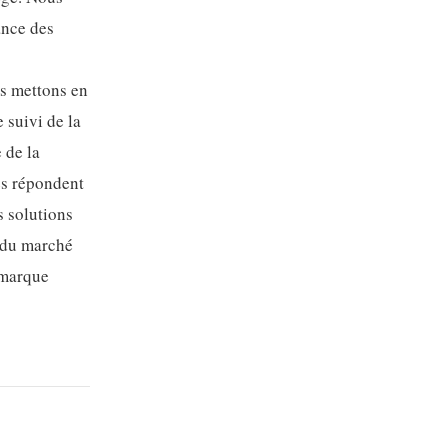
ance des
s mettons en
 suivi de la
 de la
es répondent
s solutions
s du marché
a marque