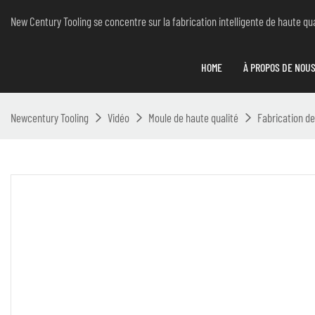
New Century Tooling se concentre sur la fabrication intelligente de haute qual
HOME
À PROPOS DE NOU
Newcentury Tooling
Vidéo
Moule de haute qualité
Fabrication de