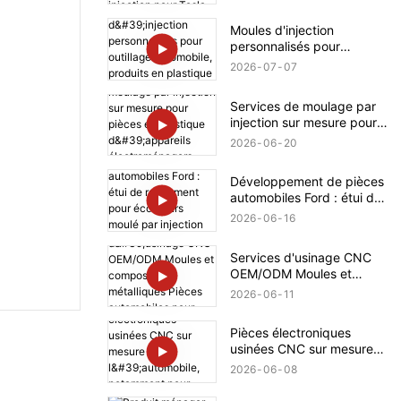
injection pour Tesla
Moules d'injection
personnalisés pour
outillage automobile,
2026
07
07
produits en plastique pour
BMW
Services de moulage par
injection sur mesure pour
pièces en plastique
2026
06
20
d'appareils
électroménagers Bosch
Développement de pièces
automobiles Ford : étui de
rangement pour écouteurs
2026
06
16
moulé par injection sur
mesure en plastique
Services d'usinage CNC
OEM/ODM Moules et
composants métalliques
2026
06
11
Pièces automobiles pour
Mercedes-Benz
Pièces électroniques
usinées CNC sur mesure
pour l'automobile,
2026
06
08
notamment pour Rolls-
Royce