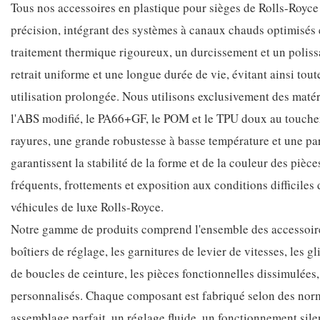
Tous nos accessoires en plastique pour sièges de Rolls-Royce 
précision, intégrant des systèmes à canaux chauds optimisés
traitement thermique rigoureux, un durcissement et un polissa
retrait uniforme et une longue durée de vie, évitant ainsi tout
utilisation prolongée. Nous utilisons exclusivement des matér
l'ABS modifié, le PA66+GF, le POM et le TPU doux au toucher, 
rayures, une grande robustesse à basse température et une p
garantissent la stabilité de la forme et de la couleur des piè
fréquents, frottements et exposition aux conditions difficiles
véhicules de luxe Rolls-Royce.
Notre gamme de produits comprend l'ensemble des accessoire
boîtiers de réglage, les garnitures de levier de vitesses, les 
de boucles de ceinture, les pièces fonctionnelles dissimulées, 
personnalisés. Chaque composant est fabriqué selon des norme
assemblage parfait, un réglage fluide, un fonctionnement sile