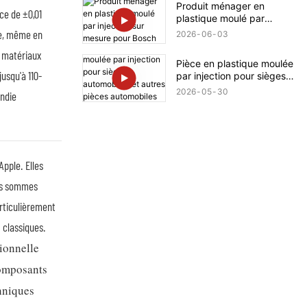
Produit ménager en
ce de ±0,01
plastique moulé par
injection sur mesure pour
te, même en
2026
06
03
Bosch
s matériaux
Pièce en plastique moulée
usqu'à 110-
par injection pour sièges
automobiles et autres
2026
05
30
endie
pièces automobiles Ferrari
pple. Elles
ous sommes
articulièrement
 classiques.
sionnelle
composants
hniques