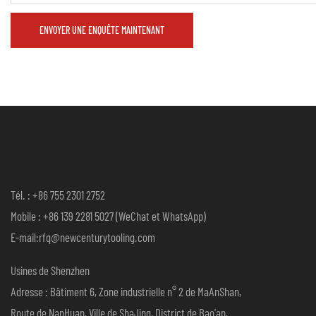
ENVOYER UNE ENQUÊTE MAINTENANT
Tél. : +86 755 2301 2752
Mobile : +86 139 2281 5027 (WeChat et WhatsApp)
E-mail:rfq@newcenturytooling.com
Usines de Shenzhen
Adresse : Bâtiment 6, Zone industrielle n° 2 de MaAnShan,
Route de NanHuan, Ville de ShaJing, District de Bao'an,