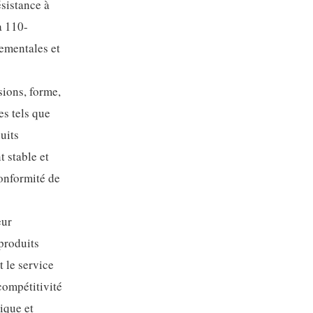
sistance à
à 110-
nementales et
sions, forme,
es tels que
uits
 stable et
conformité de
eur
 produits
t le service
compétitivité
ique et