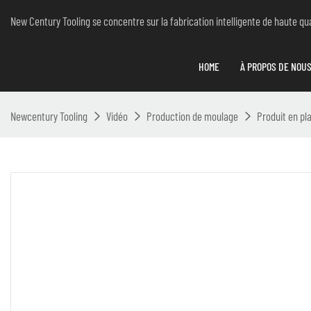
New Century Tooling se concentre sur la fabrication intelligente de haute qual
HOME
À PROPOS DE NOU
Newcentury Tooling
Vidéo
Production de moulage
Produit en pl