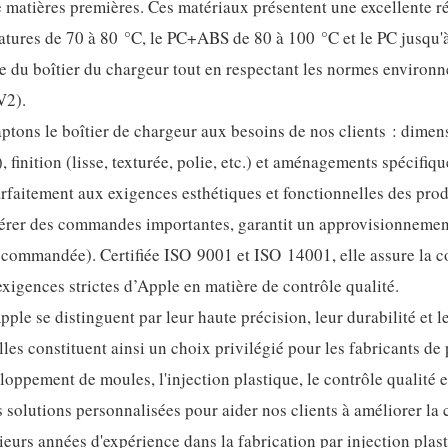
matières premières. Ces matériaux présentent une excellente ré
ratures de 70 à 80 °C, le PC+ABS de 80 à 100 °C et le PC jusqu'
ie du boîtier du chargeur tout en respectant les normes environ
V2).
ptons le boîtier de chargeur aux besoins de nos clients : dimen
, finition (lisse, texturée, polie, etc.) et aménagements spécifiqu
rfaitement aux exigences esthétiques et fonctionnelles des prod
gérer des commandes importantes, garantit un approvisionnement
té commandée). Certifiée ISO 9001 et ISO 14001, elle assure la 
xigences strictes d’Apple en matière de contrôle qualité.
le se distinguent par leur haute précision, leur durabilité et l
Elles constituent ainsi un choix privilégié pour les fabricants de
oppement de moules, l'injection plastique, le contrôle qualité e
 solutions personnalisées pour aider nos clients à améliorer la 
sieurs années d'expérience dans la fabrication par injection plast