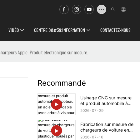
VIDÉO
CENTRE D&#39;INFORMATION
CONTACTEZ-NOUS
 chargeurs Apple. Produit électronique sur mesure.
Recommandé
Usinage CNC sur mesure
et produit automobile à
poteau en acier
2026
07
29
inoxydable avec arbre à
vis pour Rolls-Royce
Fabrication sur mesure de
chargeurs de voiture en
plastique moulés par
2026
07
16