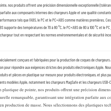
ointe, nos produits offrent une précision dimensionnelle exceptionnelle (toléran
n parfaite aux composants internes des chargeurs Apple et une qualité constan
performance tels que l'ABS, le PC et le PC+ABS comme matières premières. Ce
'ABS supporte des températures de 70 à 80 °C, le PC+ABS de 80 à 100 °C et le PC j
u chargeur tout en respectant les normes environnementales et de sécurité inc
spécialement conçues et fabriquées pour la production de coques de chargeurs A
sation pour répondre aux exigences strictes des produits électroniques Apple. N
produits et pièces en plastique sur mesure pour produits électroniques, et plus p
rents modèles Apple, notamment les chargeurs MagSafe et les chargeurs USB-C
n plastique de pointe, nos produits offrent une précision dimen
turelle remarquable, garantissant une intégration parfaite aux 
 en production de masse. Nous sélectionnons des plastiques tec