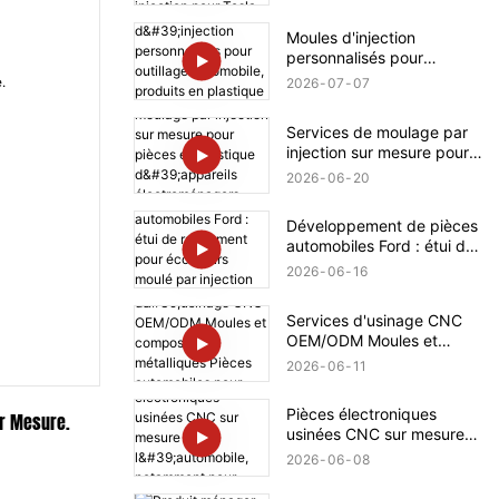
injection pour Tesla
Moules d'injection
personnalisés pour
outillage automobile,
2026
07
07
produits en plastique pour
BMW
Services de moulage par
injection sur mesure pour
pièces en plastique
2026
06
20
d'appareils
électroménagers Bosch
Développement de pièces
automobiles Ford : étui de
rangement pour écouteurs
2026
06
16
moulé par injection sur
mesure en plastique
Services d'usinage CNC
OEM/ODM Moules et
composants métalliques
2026
06
11
Pièces automobiles pour
Mercedes-Benz
Pièces électroniques
ur Mesure.
usinées CNC sur mesure
pour l'automobile,
2026
06
08
notamment pour Rolls-
Royce