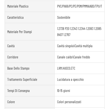
Materiale Plastico
PVC/PA66/PC/PE/POM/PMMA/ABS/TPU/TPE/PE
Caratteristica
Sostenibile
1.2738 P20 1.2343 1.2344 1.2083 1.2085
Materiale Per Stampi
8407 1.2767
Cavità
Cavità singola\Cavità multipla
Corridore
Canale caldo\Canale freddo
Base Dello Stampo
LKM.HASCO.ETC
Trattamento Superficiale
Lucidatura a specchio
Tempi Di Consegna
10-15 giorni
Colore
Colori personalizzati