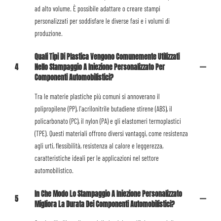
ad alto volume. È possibile adattare o creare stampi
personalizzati per soddisfare le diverse fasi e i volumi di
produzione.
Quali Tipi Di Plastica Vengono Comunemente Utilizzati
4
Nello Stampaggio A Iniezione Personalizzato Per
Componenti Automobilistici?
Tra le materie plastiche più comuni si annoverano il
polipropilene (PP), l'acrilonitrile butadiene stirene (ABS), il
policarbonato (PC), il nylon (PA) e gli elastomeri termoplastici
(TPE). Questi materiali offrono diversi vantaggi, come resistenza
agli urti, flessibilità, resistenza al calore e leggerezza,
caratteristiche ideali per le applicazioni nel settore
automobilistico.
In Che Modo Lo Stampaggio A Iniezione Personalizzato
5
Migliora La Durata Dei Componenti Automobilistici?