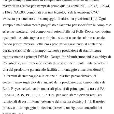
materiali in acciaio per stampi di prima qualità come P20, 1.2343, 1.2344,
S136 e NAK80, combinati con una tecnologia di lavorazione CNC
avanzata per ottenere uno stampaggio di altissima precisione[1[4]. Ogni
stampo è meticolosamente progettato e lavorato per soddisfare le complesse
esigenze strutturali dei componenti automobilistici Rolls-Royce, con design
opzionali a cavità singola o multipla e sistemi a canale caldo o a canale
freddo per ottimizzare l'efficienza produttiva garantendo al contempo
durata e stabilità dello stampo. La nostra produzione di stampi segue
rigorosamente i principi DFMA (Design for Manufacture and Assembly) di
Rolls-Royce, minimizzando i costi di produzione durante l'intero ciclo di
vita del prodotto e garantendo facilità di montaggio e manutenzione[6].
In termini di stampaggio a iniezione di plastica personalizzato, ci
concentriamo sugli elevati standard della produzione automobilistica di
Rolls-Royce, selezionando materiali plastici di prima qualità tra cui PA,
PA6+GF, ABS, PC, PP, TPE e TPU per soddisfare i diversi requisiti
funzionali di parti interne, esterne e del sistema elettrico[1[4]. Il nostro
processo di stampaggio a iniezione presenta un rigoroso controllo dei
parametri, con