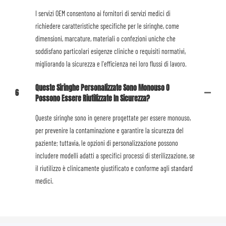
I servizi OEM consentono ai fornitori di servizi medici di
richiedere caratteristiche specifiche per le siringhe, come
dimensioni, marcature, materiali o confezioni uniche che
soddisfano particolari esigenze cliniche o requisiti normativi,
migliorando la sicurezza e l'efficienza nei loro flussi di lavoro.
Queste Siringhe Personalizzate Sono Monouso O
6
Possono Essere Riutilizzate In Sicurezza?
Queste siringhe sono in genere progettate per essere monouso,
per prevenire la contaminazione e garantire la sicurezza del
paziente; tuttavia, le opzioni di personalizzazione possono
includere modelli adatti a specifici processi di sterilizzazione, se
il riutilizzo è clinicamente giustificato e conforme agli standard
medici.