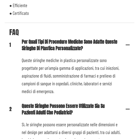
● Efficiente
● Certificato
FAQ
Per Quali Tipi Di Procedure Mediche Sono Adatte Queste
1
Siringhe Di Plastica Personalizzate?
Queste siringhe mediche in plastica personalizzate sono
progettate per un'ampia gamma di applicazioni, tra cui iniezioni,
aspirazione di fluidi, somministrazione di farmaci e prelievo di
campioni di sangue in ospedali, cliniche, laboratori e servizi
medici di emergenza.
Queste Siringhe Possono Essere Utilizzate Sia Su
2
Pazienti Adulti Che Pediatrici?
Sì, le siringhe possono essere personalizzate nelle dimensioni e
nel design per adattarsi a diversi gruppi di pazienti, tra cui adulti,