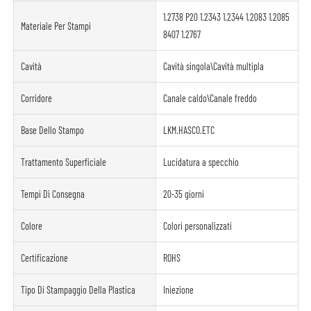
1.2738 P20 1.2343 1.2344 1.2083 1.2085
Materiale Per Stampi
8407 1.2767
Cavità
Cavità singola\Cavità multipla
Corridore
Canale caldo\Canale freddo
Base Dello Stampo
LKM.HASCO.ETC
Trattamento Superficiale
Lucidatura a specchio
Tempi Di Consegna
20-35 giorni
Colore
Colori personalizzati
Certificazione
ROHS
Tipo Di Stampaggio Della Plastica
Iniezione