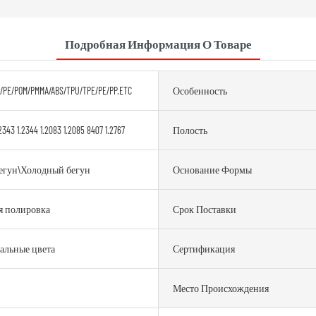
Подробная Информация О Товаре
/PE/POM/PMMA/ABS/TPU/TPE/PE/PP.ETC
Особенность
2343 1.2344 1.2083 1.2085 8407 1.2767
Полость
егун\Холодный бегун
Основание Формы
я полировка
Срок Поставки
альные цвета
Сертификация
Место Происхождения