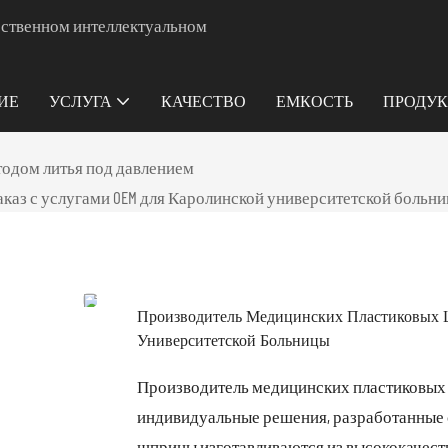
ачественном интеллектуальном
ИЕ
УСЛУГА
КАЧЕСТВО
ЕМКОСТЬ
ПРОДУ
тодом литья под давлением
каз с услугами OEM для Каролинской университетской больн
Производитель Медицинских Пластиковых Ш
Университетской Больницы
Производитель медицинских пластиковых ш
индивидуальные решения, разработанные 
шприцы изготавливаются из высококачест