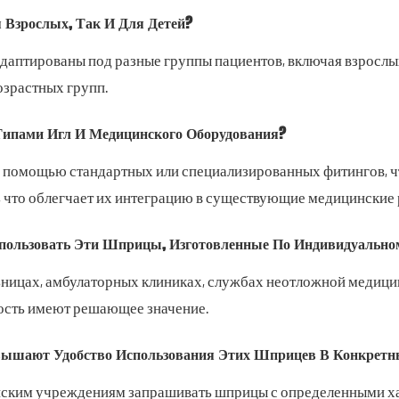
Взрослых, Так И Для Детей?
адаптированы под разные группы пациентов, включая взрослых
озрастных групп.
пами Игл И Медицинского Оборудования?
помощью стандартных или специализированных фитингов, ч
 что облегчает их интеграцию в существующие медицинские
ользовать Эти Шприцы, Изготовленные По Индивидуальном
ьницах, амбулаторных клиниках, службах неотложной медици
ность имеют решающее значение.
овышают Удобство Использования Этих Шприцев В Конкрет
нским учреждениям запрашивать шприцы с определенными ха