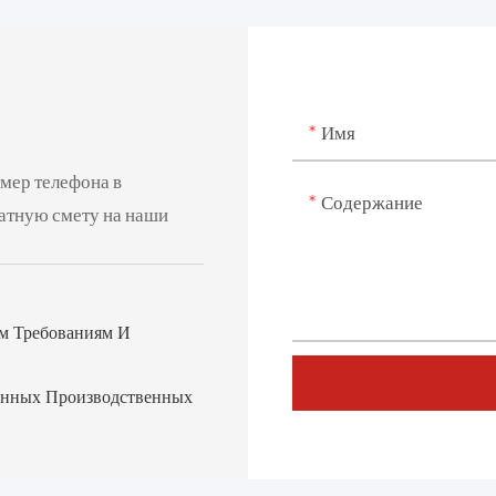
Имя
омер телефона в
Содержание
латную смету на наши
им Требованиям И
нных Производственных