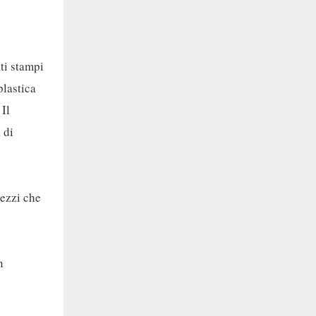
ti stampi
plastica
 Il
 di
pezzi che
n