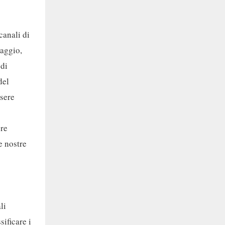
canali di
laggio,
 di
del
ssere
ore
e nostre
li
sificare i