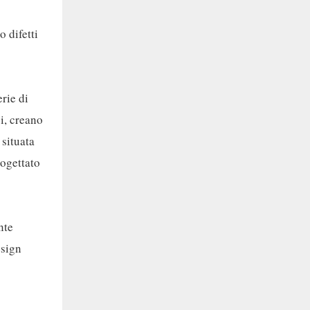
o difetti
rie di
i, creano
 situata
rogettato
nte
esign