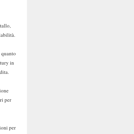
tallo,
abilità.
n quanto
tury in
dita.
zione
ri per
ioni per