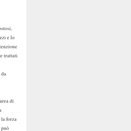
stosi,
zzi e lo
utenzione
 trattati
 da
area di
a
 la forza
e può