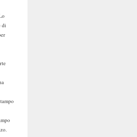
 Lo
 di
per
rte
na
 stampo
tampo
zzo.