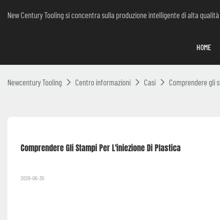
New Century Tooling si concentra sulla produzione intelligente di alta qualità
HOME
Newcentury Tooling
Centro informazioni
Casi
Comprendere gli st
Comprendere Gli Stampi Per L'iniezione Di Plastica
2026-06-30