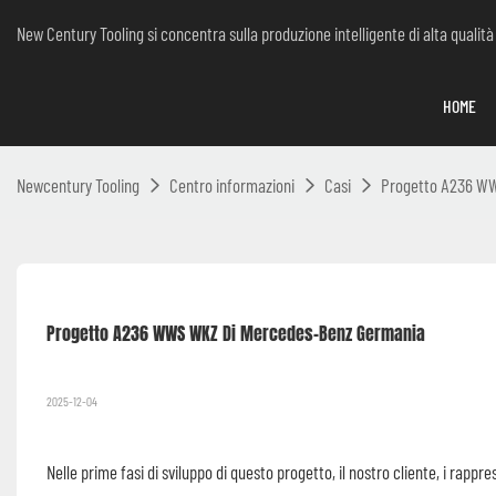
New Century Tooling si concentra sulla produzione intelligente di alta qualità
HOME
Newcentury Tooling
Centro informazioni
Casi
Progetto A236 W
Progetto A236 WWS WKZ Di Mercedes-Benz Germania
2025-12-04
Nelle prime fasi di sviluppo di questo progetto, il nostro cliente, i ra