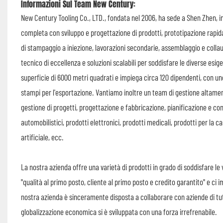
Informazioni Sul Team New Century:
New Century Tooling Co., LTD., fondata nel 2006, ha sede a Shen Zhen, in 
completa con sviluppo e progettazione di prodotti, prototipazione rapid
di stampaggio a iniezione, lavorazioni secondarie, assemblaggio e collaud
tecnico di eccellenza e soluzioni scalabili per soddisfare le diverse esi
superficie di 6000 metri quadrati e impiega circa 120 dipendenti, con un
stampi per l'esportazione. Vantiamo inoltre un team di gestione altamen
gestione di progetti, progettazione e fabbricazione, pianificazione e co
automobilistici, prodotti elettronici, prodotti medicali, prodotti per la ca
artificiale, ecc.
La nostra azienda offre una varietà di prodotti in grado di soddisfare le 
"qualità al primo posto, cliente al primo posto e credito garantito" e ci
nostra azienda è sinceramente disposta a collaborare con aziende di tutt
globalizzazione economica si è sviluppata con una forza irrefrenabile.