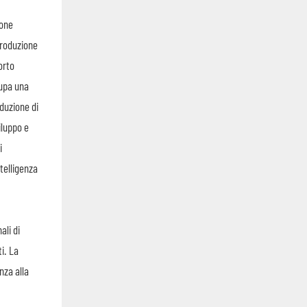
ione
produzione
orto
cupa una
duzione di
iluppo e
i
ntelligenza
ali di
i. La
nza alla