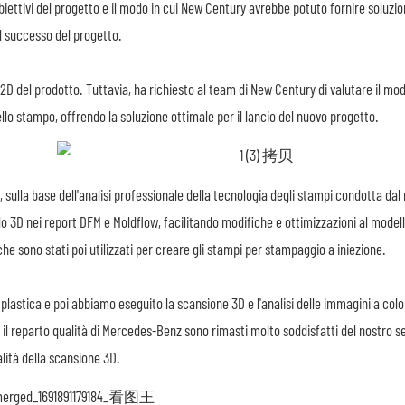
biettivi del progetto e il modo in cui New Century avrebbe potuto fornire soluzion
l successo del progetto.
e 2D del prodotto. Tuttavia, ha richiesto al team di New Century di valutare il mo
llo stampo, offrendo la soluzione ottimale per il lancio del nuovo progetto.
, sulla base dell'analisi professionale della tecnologia degli stampi condotta dal
o 3D nei report DFM e Moldflow, facilitando modifiche e ottimizzazioni al modell
che sono stati poi utilizzati per creare gli stampi per stampaggio a iniezione.
lastica e poi abbiamo eseguito la scansione 3D e l'analisi delle immagini a colo
e il reparto qualità di Mercedes-Benz sono rimasti molto soddisfatti del nostro se
alità della scansione 3D.