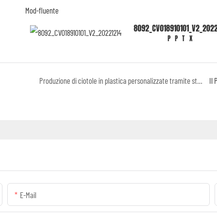
Mod-fluente
8092_CV018910101_V2_2022
PPTX
Produzione di ciotole in plastica personalizzate tramite stampaggio a iniezione 2K per Wedgwood
Il
E-Mail