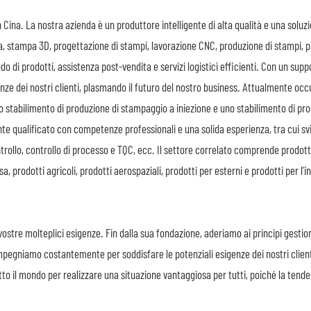
Cina. La nostra azienda è un produttore intelligente di alta qualità e una soluz
a, stampa 3D, progettazione di stampi, lavorazione CNC, produzione di stampi, 
o di prodotti, assistenza post-vendita e servizi logistici efficienti. Con un supp
genze dei nostri clienti, plasmando il futuro del nostro business. Attualmente oc
o stabilimento di produzione di stampaggio a iniezione e uno stabilimento di pro
te qualificato con competenze professionali e una solida esperienza, tra cui sv
ntrollo, controllo di processo e TQC, ecc. Il settore correlato comprende prodott
sa, prodotti agricoli, prodotti aerospaziali, prodotti per esterni e prodotti per l'i
vostre molteplici esigenze. Fin dalla sua fondazione, aderiamo ai principi gestion
 impegniamo costantemente per soddisfare le potenziali esigenze dei nostri client
o il mondo per realizzare una situazione vantaggiosa per tutti, poiché la tende