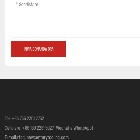
Soddisfare
INVIA DOMANDA ORA
Tel: +86 755 2301 2752
Cellulare: +86 139 2281 5027 (Wechat e WhatsApp)
E-mail:rfq@newcenturytooling.com