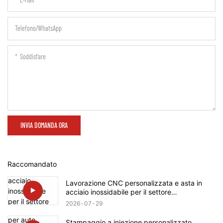
Telefono/WhatsApp
Soddisfare
INVIA DOMANDA ORA
Raccomandato
Lavorazione CNC personalizzata e asta in
acciaio inossidabile per il settore
automobilistico con albero a vite per Rolls-
2026
07
29
Royce
Stampaggio a iniezione personalizzato