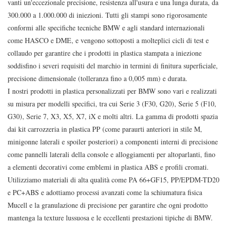
vanti un'eccezionale precisione, resistenza all'usura e una lunga durata, da
300.000 a 1.000.000 di iniezioni. Tutti gli stampi sono rigorosamente
conformi alle specifiche tecniche BMW e agli standard internazionali
come HASCO e DME, e vengono sottoposti a molteplici cicli di test e
collaudo per garantire che i prodotti in plastica stampata a iniezione
soddisfino i severi requisiti del marchio in termini di finitura superficiale,
precisione dimensionale (tolleranza fino a 0,005 mm) e durata.
I nostri prodotti in plastica personalizzati per BMW sono vari e realizzati
su misura per modelli specifici, tra cui Serie 3 (F30, G20), Serie 5 (F10,
G30), Serie 7, X3, X5, X7, iX e molti altri. La gamma di prodotti spazia
dai kit carrozzeria in plastica PP (come paraurti anteriori in stile M,
minigonne laterali e spoiler posteriori) a componenti interni di precisione
come pannelli laterali della console e alloggiamenti per altoparlanti, fino
a elementi decorativi come emblemi in plastica ABS e profili cromati.
Utilizziamo materiali di alta qualità come PA 66+GF15, PP/EPDM-TD20
e PC+ABS e adottiamo processi avanzati come la schiumatura fisica
Mucell e la granulazione di precisione per garantire che ogni prodotto
mantenga la texture lussuosa e le eccellenti prestazioni tipiche di BMW.