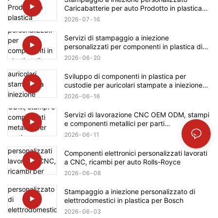
Caricabatterie per auto Prodotto in plastica
Componenti automobilistici Produzione per
2026
07
16
Tesla
Servizi di stampaggio a iniezione
personalizzati per componenti in plastica di
elettrodomestici, prodotto per Bosch
2026
06
20
Sviluppo di componenti in plastica per
custodie per auricolari stampate a iniezione
personalizzate per il settore automobilistico
2026
06
16
Ford
Servizi di lavorazione CNC OEM ODM, stampi
e componenti metallici per parti
automobilistiche Mercedes-Benz
2026
06
11
Componenti elettronici personalizzati lavorati
a CNC, ricambi per auto Rolls-Royce
2026
06
08
Stampaggio a iniezione personalizzato di
elettrodomestici in plastica per Bosch
2026
06
03