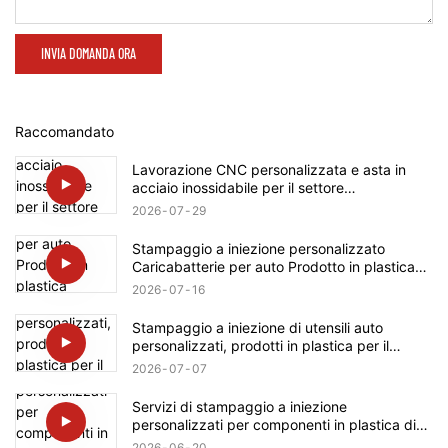
INVIA DOMANDA ORA
Raccomandato
Lavorazione CNC personalizzata e asta in
acciaio inossidabile per il settore
automobilistico con albero a vite per Rolls-
2026
07
29
Royce
Stampaggio a iniezione personalizzato
Caricabatterie per auto Prodotto in plastica
Componenti automobilistici Produzione per
2026
07
16
Tesla
Stampaggio a iniezione di utensili auto
personalizzati, prodotti in plastica per il
settore automobilistico e BMW
2026
07
07
Servizi di stampaggio a iniezione
personalizzati per componenti in plastica di
elettrodomestici, prodotto per Bosch
2026
06
20