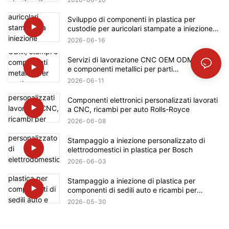
Sviluppo di componenti in plastica per
custodie per auricolari stampate a iniezione
personalizzate per il settore automobilistico
2026
06
16
Ford
Servizi di lavorazione CNC OEM ODM, stampi
e componenti metallici per parti
automobilistiche Mercedes-Benz
2026
06
11
Componenti elettronici personalizzati lavorati
a CNC, ricambi per auto Rolls-Royce
2026
06
08
Stampaggio a iniezione personalizzato di
elettrodomestici in plastica per Bosch
2026
06
03
Stampaggio a iniezione di plastica per
componenti di sedili auto e ricambi per
Ferrari.
2026
05
30