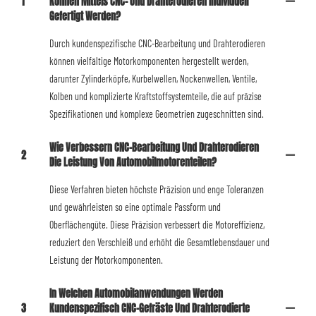
1
Können Mittels CNC- Und Drahterodieren Individuell
Gefertigt Werden?
Durch kundenspezifische CNC-Bearbeitung und Drahterodieren
können vielfältige Motorkomponenten hergestellt werden,
darunter Zylinderköpfe, Kurbelwellen, Nockenwellen, Ventile,
Kolben und komplizierte Kraftstoffsystemteile, die auf präzise
Spezifikationen und komplexe Geometrien zugeschnitten sind.
Wie Verbessern CNC-Bearbeitung Und Drahterodieren
2
Die Leistung Von Automobilmotorenteilen?
Diese Verfahren bieten höchste Präzision und enge Toleranzen
und gewährleisten so eine optimale Passform und
Oberflächengüte. Diese Präzision verbessert die Motoreffizienz,
reduziert den Verschleiß und erhöht die Gesamtlebensdauer und
Leistung der Motorkomponenten.
In Welchen Automobilanwendungen Werden
3
Kundenspezifisch CNC-Gefräste Und Drahterodierte