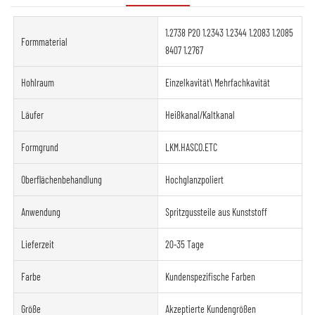
1.2738 P20 1.2343 1.2344 1.2083 1.2085
Formmaterial
8407 1.2767
Hohlraum
Einzelkavität\ Mehrfachkavität
Läufer
Heißkanal/Kaltkanal
Formgrund
LKM.HASCO.ETC
Oberflächenbehandlung
Hochglanzpoliert
Anwendung
Spritzgussteile aus Kunststoff
Lieferzeit
20-35 Tage
Farbe
Kundenspezifische Farben
Größe
Akzeptierte Kundengrößen