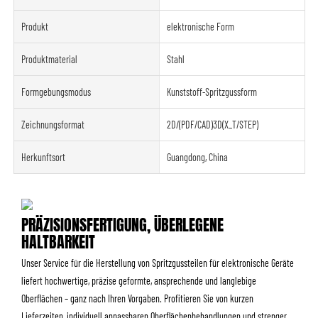
Produkt
elektronische Form
Produktmaterial
Stahl
Formgebungsmodus
Kunststoff-Spritzgussform
Zeichnungsformat
2D/(PDF/CAD)3D(X_T/STEP)
Herkunftsort
Guangdong, China
PRÄZISIONSFERTIGUNG, ÜBERLEGENE
HALTBARKEIT
Unser Service für die Herstellung von Spritzgussteilen für elektronische Geräte
liefert hochwertige, präzise geformte, ansprechende und langlebige
Oberflächen – ganz nach Ihren Vorgaben. Profitieren Sie von kurzen
Lieferzeiten, individuell anpassbaren Oberflächenbehandlungen und strenger