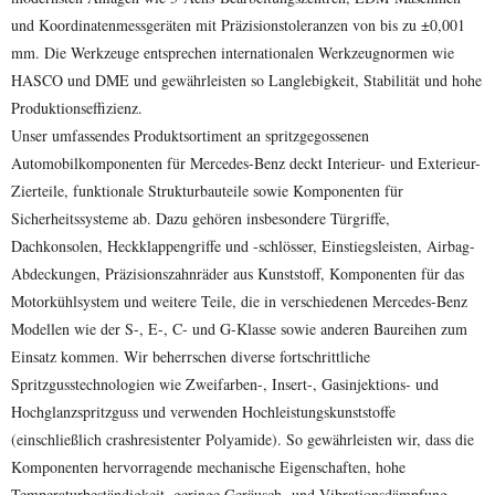
und Koordinatenmessgeräten mit Präzisionstoleranzen von bis zu ±0,001
mm. Die Werkzeuge entsprechen internationalen Werkzeugnormen wie
HASCO und DME und gewährleisten so Langlebigkeit, Stabilität und hohe
Produktionseffizienz.
Unser umfassendes Produktsortiment an spritzgegossenen
Automobilkomponenten für Mercedes-Benz deckt Interieur- und Exterieur-
Zierteile, funktionale Strukturbauteile sowie Komponenten für
Sicherheitssysteme ab. Dazu gehören insbesondere Türgriffe,
Dachkonsolen, Heckklappengriffe und -schlösser, Einstiegsleisten, Airbag-
Abdeckungen, Präzisionszahnräder aus Kunststoff, Komponenten für das
Motorkühlsystem und weitere Teile, die in verschiedenen Mercedes-Benz
Modellen wie der S-, E-, C- und G-Klasse sowie anderen Baureihen zum
Einsatz kommen. Wir beherrschen diverse fortschrittliche
Spritzgusstechnologien wie Zweifarben-, Insert-, Gasinjektions- und
Hochglanzspritzguss und verwenden Hochleistungskunststoffe
(einschließlich crashresistenter Polyamide). So gewährleisten wir, dass die
Komponenten hervorragende mechanische Eigenschaften, hohe
Temperaturbeständigkeit, geringe Geräusch- und Vibrationsdämpfung