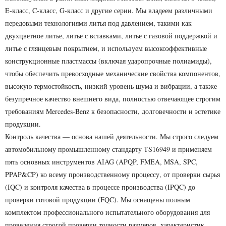
E-класс, C-класс, G-класс и другие серии. Мы владеем различными
передовыми технологиями литья под давлением, такими как
двухцветное литье, литье с вставками, литье с газовой поддержкой и
литье с глянцевым покрытием, и используем высокоэффективные
конструкционные пластмассы (включая ударопрочные полиамиды),
чтобы обеспечить превосходные механические свойства компонентов,
высокую термостойкость, низкий уровень шума и вибрации, а также
безупречное качество внешнего вида, полностью отвечающее строгим
требованиям Mercedes-Benz к безопасности, долговечности и эстетике
продукции.
Контроль качества — основа нашей деятельности. Мы строго следуем
автомобильному промышленному стандарту TS16949 и применяем
пять основных инструментов AIAG (APQP, FMEA, MSA, SPC,
PPAP&CP) ко всему производственному процессу, от проверки сырья
(IQC) и контроля качества в процессе производства (IPQC) до
проверки готовой продукции (FQC). Мы оснащены полным
комплектом профессионального испытательного оборудования для
проведения строгой проверки точности размеров, характеристик