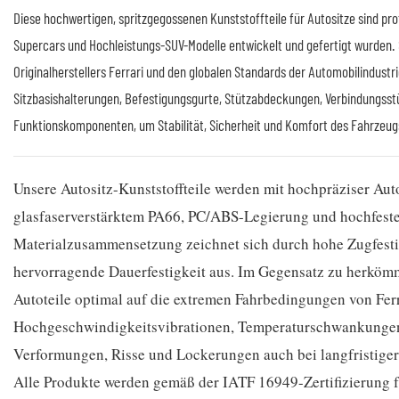
Diese hochwertigen, spritzgegossenen Kunststoffteile für Autositze sind pro
Supercars und Hochleistungs-SUV-Modelle entwickelt und gefertigt wurden. 
Originalherstellers Ferrari und den globalen Standards der Automobilindust
Sitzbasishalterungen, Befestigungsgurte, Stützabdeckungen, Verbindungsstü
Funktionskomponenten, um Stabilität, Sicherheit und Komfort des Fahrzeug
Unsere Autositz-Kunststoffteile werden mit hochpräziser Au
glasfaserverstärktem PA66, PC/ABS-Legierung und hochfestem 
Materialzusammensetzung zeichnet sich durch hohe Zugfestigke
hervorragende Dauerfestigkeit aus. Im Gegensatz zu herkömml
Autoteile optimal auf die extremen Fahrbedingungen von Ferra
Hochgeschwindigkeitsvibrationen, Temperaturschwankungen,
Verformungen, Risse und Lockerungen auch bei langfristige
Alle Produkte werden gemäß der IATF 16949-Zertifizierung für