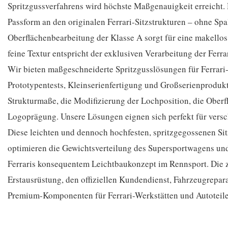
Spritzgussverfahrens wird höchste Maßgenauigkeit erreicht. D
Passform an den originalen Ferrari-Sitzstrukturen – ohne Sp
Oberflächenbearbeitung der Klasse A sorgt für eine makellos
feine Textur entspricht der exklusiven Verarbeitung der Ferr
Wir bieten maßgeschneiderte Spritzgusslösungen für Ferrari
Prototypentests, Kleinserienfertigung und Großserienprodu
Strukturmaße, die Modifizierung der Lochposition, die Ober
Logoprägung. Unsere Lösungen eignen sich perfekt für vers
Diese leichten und dennoch hochfesten, spritzgegossenen Sit
optimieren die Gewichtsverteilung des Supersportwagens und
Ferraris konsequentem Leichtbaukonzept im Rennsport. Die zu
Erstausrüstung, den offiziellen Kundendienst, Fahrzeugrepa
Premium-Komponenten für Ferrari-Werkstätten und Autoteilel