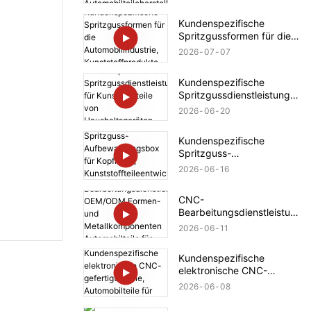
Kunststoff,
Automobilteileherstellung
Kundenspezifische
für Tesla
Spritzgussformen für die
Automobilindustrie,
2026
07
07
Kunststoffprodukte für
BMW
Kundenspezifische
Spritzgussdienstleistunge
n für Kunststoffteile von
2026
06
20
Haushaltsgeräten (Bosch)
Kundenspezifische
Spritzguss-
Aufbewahrungsbox für
2026
06
16
Kopfhörer,
Kunststoffteileentwicklung
CNC-
, Automobilteile für Ford
Bearbeitungsdienstleistun
gen OEM/ODM Formen-
2026
06
11
und Metallkomponenten
Automobilteile für
Kundenspezifische
Mercedes-Benz
elektronische CNC-
gefertigte Teile,
2026
06
08
Automobilteile für Rolls-
Royce