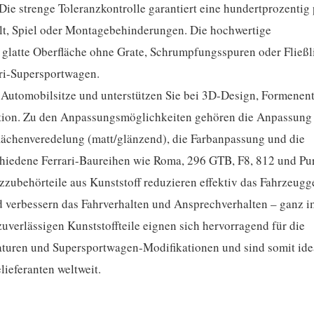
ie strenge Toleranzkontrolle garantiert eine hundertprozentig 
alt, Spiel oder Montagebehinderungen. Die hochwertige
 glatte Oberfläche ohne Grate, Schrumpfungsspuren oder Fließl
ari-Supersportwagen.
-Automobilsitze und unterstützen Sie bei 3D-Design, Formenen
ktion. Zu den Anpassungsmöglichkeiten gehören die Anpassung
flächenveredelung (matt/glänzend), die Farbanpassung und die
chiedene Ferrari-Baureihen wie Roma, 296 GTB, F8, 812 und Pu
zzubehörteile aus Kunststoff reduzieren effektiv das Fahrzeugg
 verbessern das Fahrverhalten und Ansprechverhalten – ganz i
verlässigen Kunststoffteile eignen sich hervorragend für die
raturen und Supersportwagen-Modifikationen und sind somit ide
ieferanten weltweit.