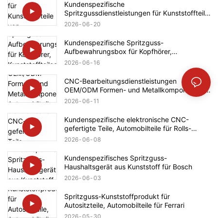
Kundenspezifische
Spritzgussdienstleistungen für Kunststoffteile
von Haushaltsgeräten (Bosch)
2026
06
20
Kundenspezifische Spritzguss-
Aufbewahrungsbox für Kopfhörer,
Kunststoffteileentwicklung, Automobilteile für
2026
06
16
Ford
CNC-Bearbeitungsdienstleistungen
OEM/ODM Formen- und Metallkomponenten
Automobilteile für Mercedes-Benz
2026
06
11
Kundenspezifische elektronische CNC-
gefertigte Teile, Automobilteile für Rolls-
Royce
2026
06
08
Kundenspezifisches Spritzguss-
Haushaltsgerät aus Kunststoff für Bosch
2026
06
03
Spritzguss-Kunststoffprodukt für
Autositzteile, Automobilteile für Ferrari
2026
05
30