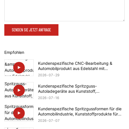
SENDEN SIE JETZT ANFRAGE
Empfohlen
Kundenspezifische CNC-Bearbeitung &
Automobilprodukt aus Edelstahl mit
Gewindespindel für Rolls-Royce
2026
07
29
Kundenspezifische Spritzguss-
Autoladegeräte aus Kunststoff,
Automobilteileherstellung für Tesla
2026
07
16
Kundenspezifische Spritzgussformen für die
Automobilindustrie, Kunststoffprodukte für
BMW
2026
07
07