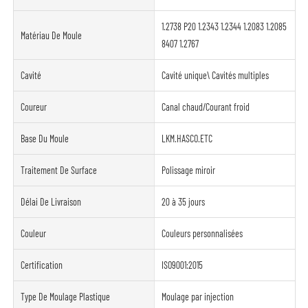
1.2738 P20 1.2343 1.2344 1.2083 1.2085
Matériau De Moule
8407 1.2767
Cavité
Cavité unique\ Cavités multiples
Coureur
Canal chaud/Courant froid
Base Du Moule
LKM.HASCO.ETC
Traitement De Surface
Polissage miroir
Délai De Livraison
20 à 35 jours
Couleur
Couleurs personnalisées
Certification
ISO9001:2015
Type De Moulage Plastique
Moulage par injection