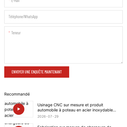
E-Mail
Téléphone/WhatsApp
Teneur
ENVOYER UNE ENQUÊTE MAINTENANT
Recommandé
Usinage CNC sur mesure et produit
automobile à poteau en acier inoxydable
avec arbre à vis pour Rolls-Royce
2026
07
29