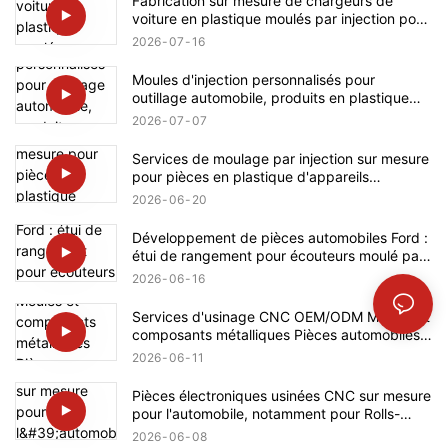
Fabrication sur mesure de chargeurs de
voiture en plastique moulés par injection pour
Tesla
2026
07
16
Moules d'injection personnalisés pour
outillage automobile, produits en plastique
pour BMW
2026
07
07
Services de moulage par injection sur mesure
pour pièces en plastique d'appareils
électroménagers Bosch
2026
06
20
Développement de pièces automobiles Ford :
étui de rangement pour écouteurs moulé par
injection sur mesure en plastique
2026
06
16
Services d'usinage CNC OEM/ODM Moules et
composants métalliques Pièces automobiles
pour Mercedes-Benz
2026
06
11
Pièces électroniques usinées CNC sur mesure
pour l'automobile, notamment pour Rolls-
Royce
2026
06
08