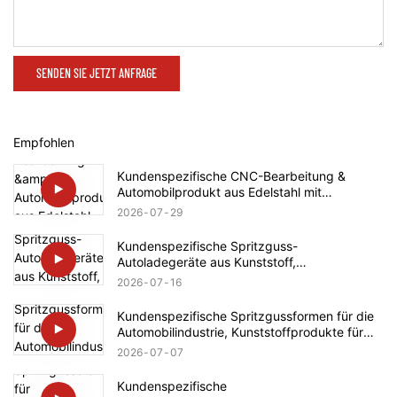
SENDEN SIE JETZT ANFRAGE
Empfohlen
Kundenspezifische CNC-Bearbeitung &
Automobilprodukt aus Edelstahl mit
Gewindespindel für Rolls-Royce
2026
07
29
Kundenspezifische Spritzguss-
Autoladegeräte aus Kunststoff,
Automobilteileherstellung für Tesla
2026
07
16
Kundenspezifische Spritzgussformen für die
Automobilindustrie, Kunststoffprodukte für
BMW
2026
07
07
Kundenspezifische