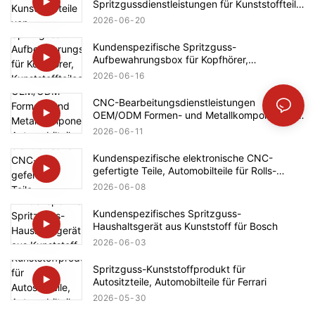
Spritzgussdienstleistungen für Kunststoffteile
von Haushaltsgeräten (Bosch)
2026
06
20
Kundenspezifische Spritzguss-
Aufbewahrungsbox für Kopfhörer,
Kunststoffteileentwicklung, Automobilteile für
2026
06
16
Ford
CNC-Bearbeitungsdienstleistungen
OEM/ODM Formen- und Metallkomponenten
Automobilteile für Mercedes-Benz
2026
06
11
Kundenspezifische elektronische CNC-
gefertigte Teile, Automobilteile für Rolls-
Royce
2026
06
08
Kundenspezifisches Spritzguss-
Haushaltsgerät aus Kunststoff für Bosch
2026
06
03
Spritzguss-Kunststoffprodukt für
Autositzteile, Automobilteile für Ferrari
2026
05
30