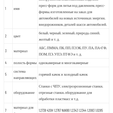
пресс-форм для литья под давлением, пресс-
1
имя
формы, изготовленные на заказ для
автомобилей на новых источниках энергии,
внедорожников, деталей шасси автомобилей.
белый, черный, зеленый, природа, синий,
2
цвет
желтый и т. д.
АБС, ПММА, ПК, ПП, ПЭЭК, ПУ, ПА, ПА+ГФ,
3
материал
ПОМ, ПЭ, УПЭ, ПТФЭ и т. д.
4
полость формы
однокамерные и многокамерные
система
5
горячий качок и холодный качок
направляющих
Станки с ЧПУ, электроэрозионные станки,
6
оборудование
отрезные станки, оборудование для
обработки пластмасс и т.д.
материал для
7
1.2738 420H 1.2767 NAK80 1.2343 1.2344 1.2083 1.0285