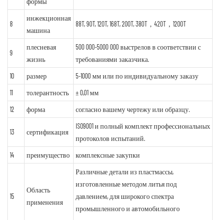
формы
инжекционная
8
88T, 90T, 120T, 168T, 200T, 380T，420T，1200T
машина
плесневая
500 000-5000 000 выстрелов в соответствии с
9
жизнь
требованиями заказчика.
10
размер
5-1000 мм или по индивидуальному заказу
11
толерантность
± 0,01 мм
12
форма
согласно вашему чертежу или образцу.
ISO9001 и полный комплект профессиональных
13
сертификация
протоколов испытаний.
14
преимущество
комплексные закупки
Различные детали из пластмассы,
изготовленные методом литья под
Область
15
давлением, для широкого спектра
применения
промышленного и автомобильного